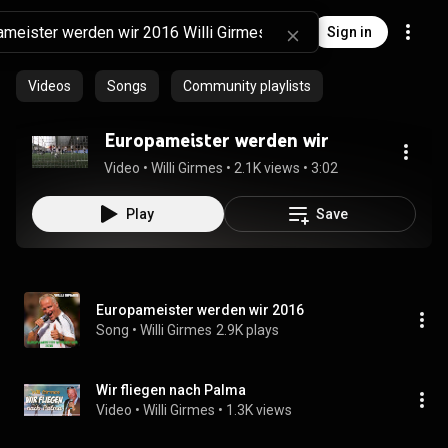
Sign in
Videos
Songs
Community playlists
Europameister werden wir
Video
 • 
Willi Girmes
 • 
2.1K views
 • 
3:02
Play
Save
Europameister werden wir 2016
Song
 • 
Willi Girmes
2.9K plays
Wir fliegen nach Palma
Video
 • 
Willi Girmes
 • 
1.3K views