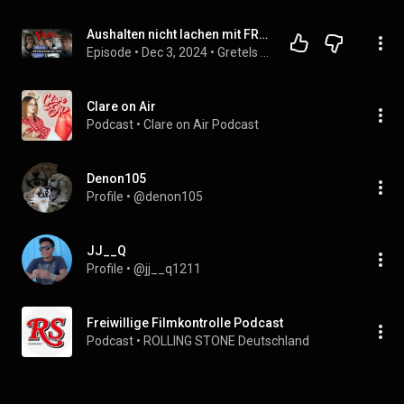
Aushalten nicht lachen mit FRISO | Gretels Gasthaus | Songpoeten Podcast mit Fr Gretel
Episode
 • 
Dec 3, 2024
 • 
Gretels Gasthaus | Songpoeten Podcast
Clare on Air
Podcast
 • 
Clare on Air Podcast
Denon105
Profile
 • 
@denon105
JJ__Q
Profile
 • 
@jj__q1211
Freiwillige Filmkontrolle Podcast
Podcast
 • 
ROLLING STONE Deutschland