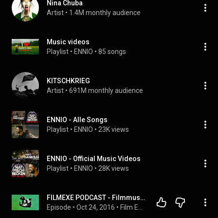
Nina Chuba
Artist
 • 
1.4M monthly audience
Music videos
Playlist
 • 
ENNIO
 • 
85 songs
KITSCHKRIEG
Artist
 • 
691M monthly audience
ENNIO - Alle Songs
Playlist
 • 
ENNIO
 • 
23K views
ENNIO - Official Music Videos
Playlist
 • 
ENNIO
 • 
28K views
FILMEXE PODCAST - Filmmusik (Ennio Morricone, John Williams, Hans Zimmer, Howard Shore)
Episode
 • 
Oct 24, 2016
 • 
Film Exe