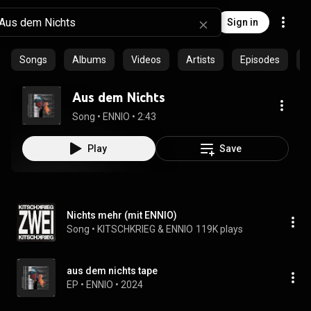
Sign in
Songs
Albums
Videos
Artists
Episodes
C
Aus dem Nichts
Song
 • 
ENNIO
 • 
2:43
Play
Save
Nichts mehr (mit ENNIO)
Song
 • 
KITSCHKRIEG & ENNIO
119K plays
aus dem nichts tape
EP
 • 
ENNIO
 • 
2024