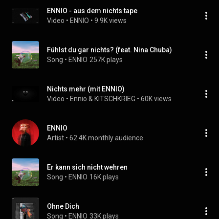
ENNIO - aus dem nichts tape
Video
 • 
ENNIO
 • 
9.9K views
Fühlst du gar nichts? (feat. Nina Chuba)
Song
 • 
ENNIO
257K plays
Nichts mehr (mit ENNIO)
Video
 • 
Ennio & KITSCHKRIEG
 • 
60K views
ENNIO
Artist
 • 
62.4K monthly audience
Er kann sich nicht wehren
Song
 • 
ENNIO
16K plays
Ohne Dich
Song
 • 
ENNIO
33K plays