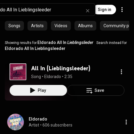
Sign in
Songs
Artists
Videos
Albums
Community playl
Eldorado All In
Lieblingslieder
Showing results for
Search instead for
Eldorado All In Lieblingsleeder
All In (Lieblingsleeder)
Song
 • 
Eldorado
 • 
2:35
Play
Save
Eldorado
Artist
 • 
606 subscribers