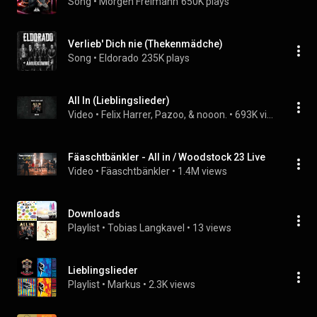
Song
 • 
Morgen Freimann
650K plays
Verlieb' Dich nie (Thekenmädche)
Song
 • 
Eldorado
235K plays
All In (Lieblingslieder)
Video
 • 
Felix Harrer, Pazoo, & nooon.
 • 
693K views
Fäaschtbänkler - All in / Woodstock 23 Live
Video
 • 
Fäaschtbänkler
 • 
1.4M views
Downloads
Playlist
 • 
Tobias Langkavel
 • 
13 views
Lieblingslieder
Playlist
 • 
Markus
 • 
2.3K views