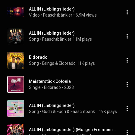
ALL IN (Lieblingslieder)
Video
 • 
Fäaschtbänkler
 • 
6.9M views
ALL IN (Lieblingslieder)
Song
 • 
Fäaschtbänkler
11M plays
Eldorado
Song
 • 
Brings & Eldorado
11K plays
Meisterstück Colonia
Single
 • 
Eldorado
 • 
2023
ALL IN (Lieblingslieder)
Song
 • 
Gudri & Fudri & Fäaschtbänkler
19K plays
ALL IN (Lieblingslieder) (Morgen Freimann Remix)