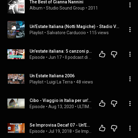
The Best of Gianna Nannini
Album
 • 
Studio Sound Group
 • 
2011
Un'Estate Italiana (Notti Magiche) - Stadio Version
Playlist
 • 
Salvatore Carduccio
 • 
115 views
Un'estate italiana: 5 canzoni per imparare l'italiano! (Podcast 207)
Episode
 • 
Jun 17
 • 
Il podcast di Italiano con amore
Un Estate Italiana 2006
Playlist
 • 
Luigi La Terra
 • 
48 views
Cibo - Viaggio in Italia per un'estate italiana (13.08.20)
Episode
 • 
Aug 13, 2020
 • 
ULTIMI VIDEO 05
Se Improvisa Decaf 07 - Un'Estate Italiana
Episode
 • 
Jul 19, 2018
 • 
Se Improvisa Temporada 1 - Versión Descafeinada