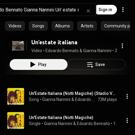
Sign in
Videos
Songs
Albums
Artists
Community playl
Un'estate italiana
Video
 • 
Edoardo Bennato & Gianna Nannini
 • 
22M views
Play
Save
Un'Estate Italiana (Notti Magiche) (Stadio Version)
Song
 • 
Gianna Nannini & Edoardo Bennato
73M plays
Un'Estate Italiana (Notti Magiche)
Single
 • 
Gianna Nannini
 & 
Edoardo Bennato
 • 
1987