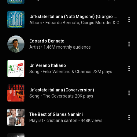
Un'Estate Italiana (Notti Magiche) (Giorgio Moroder Remix 2014)
Album
 • 
Edoardo Bennato
, 
Giorgio Moroder
 & 
Gianna Na
Edoardo Bennato
Artist
 • 
1.46M monthly audience
Un Verano Italiano
Song
 • 
Félix Valentino & Chamos
73M plays
Un'estate italiana (Coverversion)
Song
 • 
The Coverbeats
20K plays
The Best of Gianna Nannini
Playlist
 • 
cristiana canton
 • 
448K views