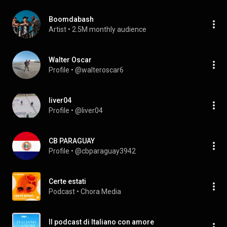
Boomdabash
Artist
 • 
2.5M monthly audience
Walter Oscar
Profile
 • 
@walteroscar6
liver04
Profile
 • 
@liver04
CB PARAGUAY
Profile
 • 
@cbparaguay3942
Certe estati
Podcast
 • 
Chora Media
Il podcast di Italiano con amore