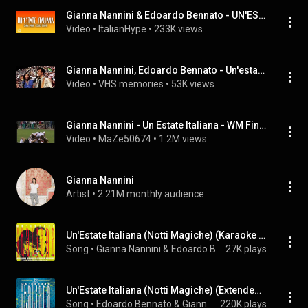
Gianna Nannini & Edoardo Bennato - UN'ESTATE ITALIANA
Video
 • 
ItalianHype
 • 
233K views
Gianna Nannini, Edoardo Bennato - Un'estate italiana. Live cerimonia di apertura Italia '90 (1990)
Video
 • 
VHS memories
 • 
53K views
Gianna Nannini - Un Estate Italiana - WM Finale 1990 Italien
Video
 • 
MaZe50674
 • 
1.2M views
Gianna Nannini
Artist
 • 
2.21M monthly audience
Un'Estate Italiana (Notti Magiche) (Karaoke Version)
Song
 • 
Gianna Nannini & Edoardo Bennato
27K plays
Un'Estate Italiana (Notti Magiche) (Extended Version / Giorgio Moroder Remix 2014)
Song
 • 
Edoardo Bennato & Gianna Nannini
220K plays