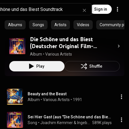
Sign in
Albums
Songs
Artists
Videos
Community playl
Die Schöne und das Biest
(Deutscher Original Film-
Soundtrack)
Album
 • 
Various Artists
Play
Shuffle
Beauty and the Beast
Album
 • 
Various Artists
 • 
1991
Sei Hier Gast (aus "Die Schöne und das Biest"/Deutscher Film-Soundtrack)
Song
 • 
Joachim Kemmer & Ingeborg Wellmann
589K plays