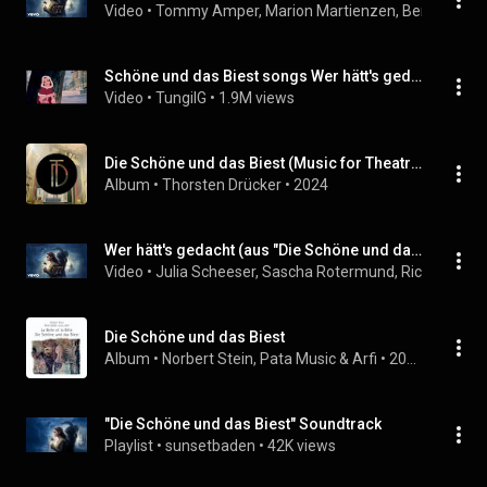
Video
 • 
Tommy Amper, Marion Martienzen, Ben Hecker, 
Schöne und das Biest songs Wer hätt's gedacht german
Video
 • 
TungilG
 • 
1.9M views
Die Schöne und das Biest (Music for Theatre No. 9)
Album
 • 
Thorsten Drücker
 • 
2024
Wer hätt's gedacht (aus "Die Schöne und das Biest"/Audio Only)
Video
 • 
Julia Scheeser, Sascha Rotermund, Ricarda Ki
Die Schöne und das Biest
Album
 • 
Norbert Stein
, 
Pata Music
 & 
Arfi
 • 
2008
"Die Schöne und das Biest" Soundtrack
Playlist
 • 
sunsetbaden
 • 
42K views