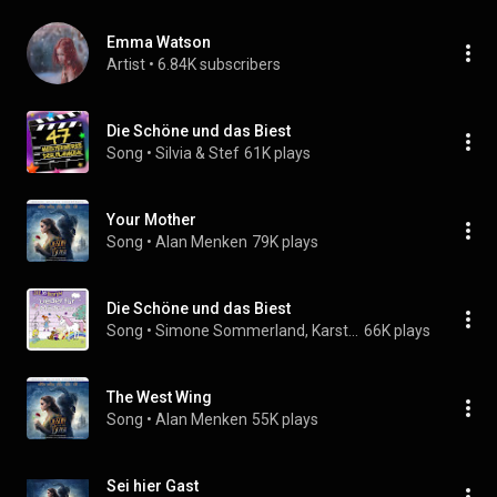
Emma Watson
Artist
 • 
6.84K subscribers
Die Schöne und das Biest
Song
 • 
Silvia & Stef
61K plays
Your Mother
Song
 • 
Alan Menken
79K plays
Die Schöne und das Biest
Song
 • 
Simone Sommerland, Karsten Glück, & die Kita-Frösche
66K plays
The West Wing
Song
 • 
Alan Menken
55K plays
Sei hier Gast