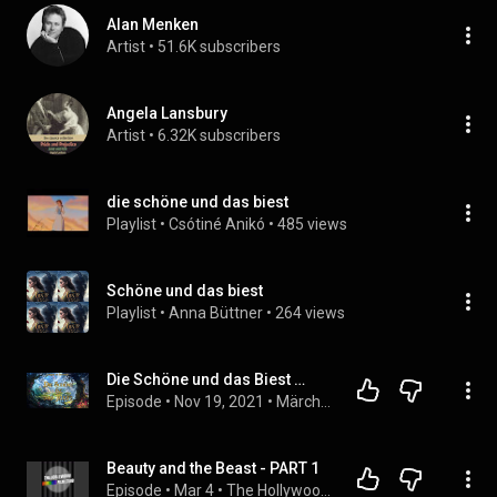
Alan Menken
Artist
 • 
51.6K subscribers
Angela Lansbury
Artist
 • 
6.32K subscribers
die schöne und das biest
Playlist
 • 
Csótiné Anikó
 • 
485 views
Schöne und das biest
Playlist
 • 
Anna Büttner
 • 
264 views
Die Schöne und das Biest 👧🏻👹 (ein Märchen zum Träumen und Einschlafen - Hörbuch)
Episode
 • 
Nov 19, 2021
 • 
Märchennacht
Beauty and the Beast - PART 1
Episode
 • 
Mar 4
 • 
The Hollywood Hubbies Film Club