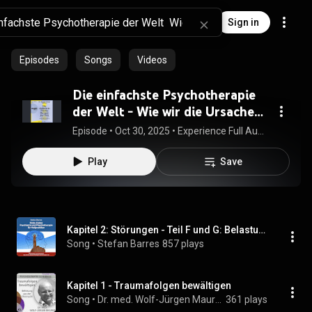
Sign in
Episodes
Songs
Videos
Die einfachste Psychotherapie
der Welt - Wie wir die Ursache
von Stress und Krankheit
Episode
 • 
Oct 30, 2025
 • 
Experience Full Audiobook in Fiction & Literature, General
behandeln und
Play
Save
Kapitel 2: Störungen - Teil F und G: Belastungsstörungen und somatoforme Störungen
Song
 • 
Stefan Barres
857 plays
Kapitel 1 - Traumafolgen bewältigen
Song
 • 
Dr. med. Wolf-Jürgen Maurer
361 plays