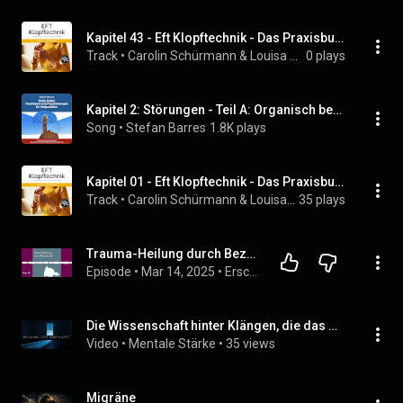
Kapitel 43 - Eft Klopftechnik - Das Praxisbuch zur Selbstanwendung: Stress, Angst & Schmerzen sanft lösen in nur 5 Minuten - Inkl. Soforthilfetipps, Klopfakupressur, Klopfpunkte-Karte uvm.
Track
 • 
Carolin Schürmann & Louisa Klein
0 plays
Kapitel 2: Störungen - Teil A: Organisch bedingte Störungen - b. Demenz, Korsakow und weitere
Song
 • 
Stefan Barres
1.8K plays
Kapitel 01 - Eft Klopftechnik - Das Praxisbuch zur Selbstanwendung: Stress, Angst & Schmerzen sanft lösen in nur 5 Minuten - Inkl. Soforthilfetipps, Klopfakupressur, Klopfpunkte-Karte uvm.
Track
 • 
Carolin Schürmann & Louisa Klein
35 plays
Trauma-Heilung durch Beziehung | Folge 29 | Podcast | "Erschöpfung statt Gelassenheit"
Episode
 • 
Mar 14, 2025
 • 
Erschöpfung statt Gelassenheit
Die Wissenschaft hinter Klängen, die das Gehirn beruhigen
Video
 • 
Mentale Stärke
 • 
35 views
Migräne 