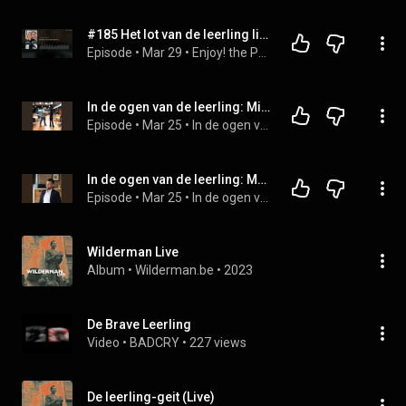
#185 Het lot van de leerling ligt bij de leraar
Episode
 • 
Mar 29
 • 
Enjoy! the Podcast
In de ogen van de leerling: Mike
Episode
 • 
Mar 25
 • 
In de ogen van de leerling
In de ogen van de leerling: Mohamed
Episode
 • 
Mar 25
 • 
In de ogen van de leerling
Wilderman Live
Album
 • 
Wilderman.be
 • 
2023
De Brave Leerling
Video
 • 
BADCRY
 • 
227 views
De leerling-geit (Live)