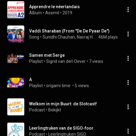
Apprendre le néerlandais
Album
 • 
Assimil
 • 
2019
Vaddi Sharaban (From "De De Pyaar De")
Song
 • 
Sunidhi Chauhan, Navraj Hans, & Vipin Patwa
46M plays
Samen met Serge
Playlist
 • 
Sigrid van den Oever
 • 
7 views
A
Playlist
 • 
origami time 
 • 
5 views
Welkom in mijn Buurt: de Slotcast!
Podcast
 • 
Bekijkt
Leerlingtruken van de SIGO-foor
Podcast
 • 
Leerlingtruken SIGO