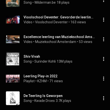
Song
 • 
Wilderman.be
18 plays
Vioolschool Deventer: Gevorderde leerling speelt Méditation de Thais.
Video
 • 
Vioolschool Deventer
 • 
163 views
Excellence leerling van Muziekschool Amsterdam speelt piano op festival 'de 48 uurs' in Haarlem
Video
 • 
Muziekschool Amsterdam
 • 
53 views
Shiv Vivah
Song
 • 
Surinder Kohli
13M plays
Leerling Play-in 2022
Playlist
 • 
KZHM
 • 
71 views
De Teerling Is Geworpen
Song
 • 
Kwade Droes
3.7K plays