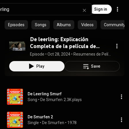
Sign in
Episodes
Songs
Albums
Videos
Community pl
De leerling: Explicación
Completa de la película de
Hollywood en español
Episode
 • 
Oct 28, 2024
 • 
Resumenes de Películas Épicas
Play
Save
De Leerling Smurf
Song
 • 
De Smurfen
2.3K plays
De Smurfen 2
Single
 • 
De Smurfen
 • 
1978