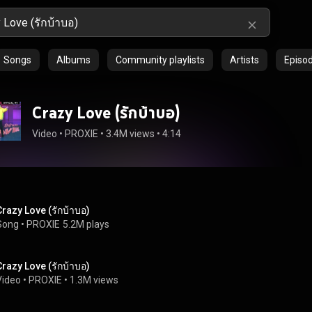
Songs
Albums
Community playlists
Artists
Episo
Crazy Love (รักบ้าบอ)
Video
 • 
PROXIE
 • 
3.4M views
 • 
4:14
Crazy Love (รักบ้าบอ)
Song
 • 
PROXIE
5.2M plays
Crazy Love (รักบ้าบอ)
Video
 • 
PROXIE
 • 
1.3M views