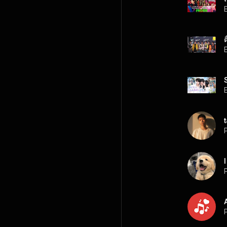
ต
t
P
P
P