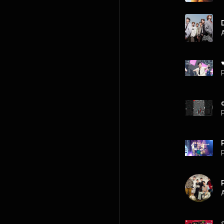
♥
P
P
P
A