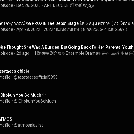
Episode
 • 
Dec 26, 2025
 • 
ART DECODE ตีโจทย์สัญญะ
ิ๊ก เจษฎาภรณ์ จัด PROXIE The Debut Stage ให้ 6 หนุ่ม พร็อกซี ( กร โชกุน ออง
Episode
 • 
Apr 28, 2022
 • 
2022 บันเทิง อัพเดท  ( 8 กค 2565- 4 เมย 2569 )
She Thought She Was A Burden, But Going Back To Her Parents’ Yout
Episode
 • 
2d ago
 • 
【群像短剧合集✨Ensemble Drama✨군상 드라마 모음
atataecs official
rofile
 • 
@tatataecsofficial5959
I Chokun You So Much ♡
rofile
 • 
@IChokunYouSoMuch
ATMOS
rofile
 • 
@atmosplaylist