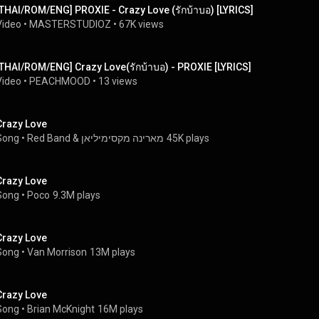
[THAI/ROM/ENG] PROXIE - Crazy Love (รักบ้าบอ) [LYRICS]
Video
 • 
MASTERSTUDIOZ
 • 
67K views
[THAI/ROM/ENG] Crazy Love(รักบ้าบอ) - PROXIE [LYRICS]
Video
 • 
PEACHMOOD
 • 
13 views
Crazy Love
Song
 • 
Red Band & מארינה מקסימיליאן
45K plays
Crazy Love
Song
 • 
Poco
9.3M plays
Crazy Love
Song
 • 
Van Morrison
13M plays
Crazy Love
Song
 • 
Brian McKnight
16M plays