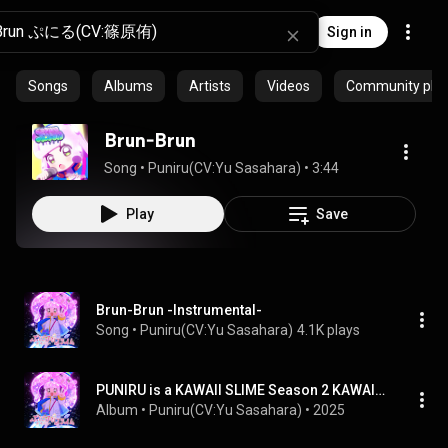
Sign in
Songs
Albums
Artists
Videos
Community playl
Brun-Brun
Song
 • 
Puniru(CV:Yu Sasahara)
 • 
3:44
Play
Save
Brun-Brun -Instrumental-
Song
 • 
Puniru(CV:Yu Sasahara)
4.1K plays
PUNIRU is a KAWAII SLIME Season 2 KAWAII PUNIRU SONG ALBUM
Album
 • 
Puniru(CV:Yu Sasahara)
 • 
2025