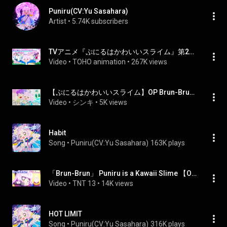
Puniru(CV:Yu Sasahara)
Artist
 • 
5.74K subscribers
TVアニメ『ぷにるはかわいいスライム』第2期“ぷにかわ”OPムービー(ノンクレジット)／OPテーマ「Brun-Brun」ぷにる（CV：篠原 侑）
Video
 • 
TOHO animation
 • 
267K views
【ぷにるはかわいいスライム】OP Brun-Brun ぷにる（篠原侑）完成版　　［MAD動画］
Video
 • 
シンキ
 • 
5K views
Habit
Song
 • 
Puniru(CV:Yu Sasahara)
163K plays
「Brun-Brun」 Puniru is a Kawaii Slime 【OP 2 Full Lyrics AMV】
Video
 • 
TNT 13
 • 
14K views
HOT LIMIT
Song
 • 
Puniru(CV:Yu Sasahara)
316K plays