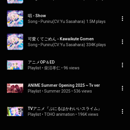
唱 - Show
Song
 • 
Puniru(CV:Yu Sasahara)
1.5M plays
可愛くてごめん - Kawaikute Gomen
Song
 • 
Puniru(CV:Yu Sasahara)
334K plays
アニメOP＆ED
Playlist
 • 
柴沼孝仁
 • 
96 views
ANIME Summer Opening 2025 ~ Tv ver
Playlist
 • 
Summer 2025
 • 
536 views
TVアニメ『ぷにるはかわいいスライム』
Playlist
 • 
TOHO animation
 • 
196K views