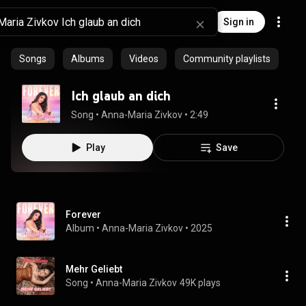
Sign in
Songs
Albums
Videos
Community playlists
Ich glaub an dich
Song
 • 
Anna-Maria Zivkov
 • 
2:49
Play
Save
Forever
Album
 • 
Anna-Maria Zivkov
 • 
2025
Mehr Geliebt
Song
 • 
Anna-Maria Zivkov
49K plays