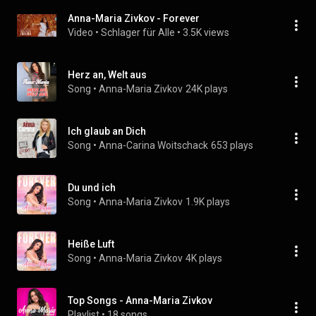
Anna-Maria Zivkov - Forever
Video
 • 
Schlager für Alle
 • 
3.5K views
Herz an, Welt aus
Song
 • 
Anna-Maria Zivkov
24K plays
Ich glaub an Dich
Song
 • 
Anna-Carina Woitschack
653 plays
Du und ich
Song
 • 
Anna-Maria Zivkov
1.9K plays
Heiße Luft
Song
 • 
Anna-Maria Zivkov
4K plays
Top Songs - Anna-Maria Zivkov
Playlist
 • 
18 songs