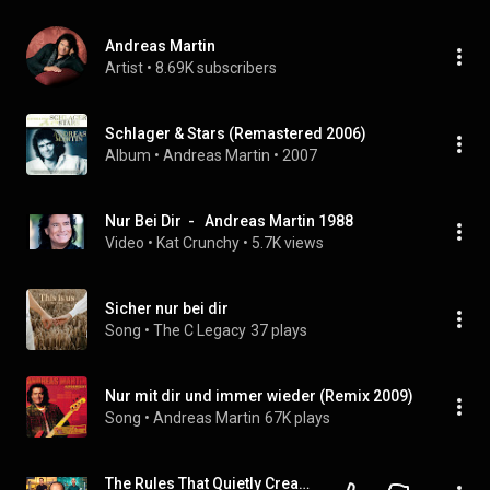
Andreas Martin
Artist
 • 
8.69K subscribers
Schlager & Stars (Remastered 2006)
Album
 • 
Andreas Martin
 • 
2007
Nur Bei Dir  -   Andreas Martin 1988
Video
 • 
Kat Crunchy
 • 
5.7K views
Sicher nur bei dir
Song
 • 
The C Legacy
37 plays
Nur mit dir und immer wieder (Remix 2009)
Song
 • 
Andreas Martin
67K plays
The Rules That Quietly Create Millionaires