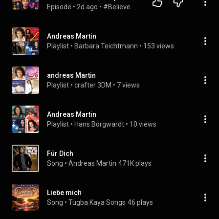
Episode
 • 
2d ago
 • 
#Believe with Evan Carmichael
Andreas Martin
Playlist
 • 
Barbara Teichtmann
 • 
153 views
andreas Martin
Playlist
 • 
crafter 3DM
 • 
7 views
Andreas Martin
Playlist
 • 
Hans Borgwardt
 • 
10 views
Für Dich
Song
 • 
Andreas Martin
471K plays
Liebe mich
Song
 • 
Tugba Kaya Songs
46 plays