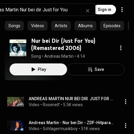
Sign in
Songs
Videos
Artists
Albums
Episodes
C
Nur bei Dir (Just For You)
(Remastered 2006)
Song
 • 
Andreas Martin
 • 
4:14
Play
Save
ANDREAS MARTIN NUR BEI DIR  JUST FOR YOU
Video
 • 
Rosenelf
 • 
5.5K views
Andreas Martin - Nur bei Dir - ZDF-Hitparade - 1988
Video
 • 
Schlagermusikboy
 • 
51K views