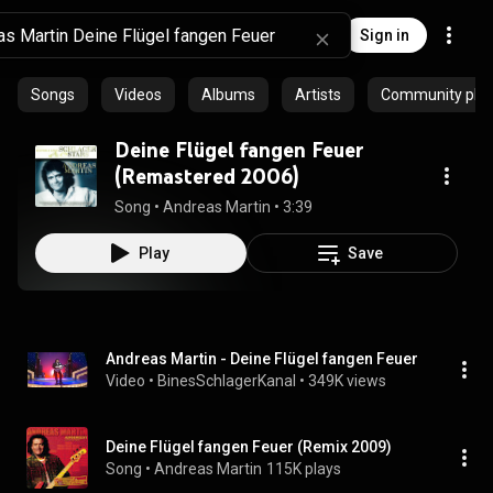
Sign in
Songs
Videos
Albums
Artists
Community playl
Deine Flügel fangen Feuer
(Remastered 2006)
Song
 • 
Andreas Martin
 • 
3:39
Play
Save
Andreas Martin - Deine Flügel fangen Feuer
Video
 • 
BinesSchlagerKanal
 • 
349K views
Deine Flügel fangen Feuer (Remix 2009)
Song
 • 
Andreas Martin
115K plays