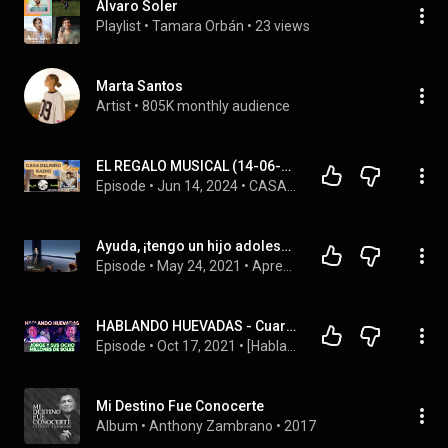
Alvaro Soler
Playlist
 • 
Tamara Orbán
 • 
23 views
Marta Santos
Artist
 • 
805K monthly audience
EL REGALO MUSICAL (14-06-24)
Episode
 • 
Jun 14, 2024
 • 
CASA DEL NIÑO RADIO
Ayuda, ¡tengo un hijo adolescente! | Antonio Ríos, médico psicoterapeuta
Episode
 • 
May 24, 2021
 • 
Aprendemos juntos · Vídeos completos
HABLANDO HUEVADAS - Cuarta Temporada [JORGE Y SUS 8 MILLONES DE SOLES]
Episode
 • 
Oct 17, 2021
 • 
[Hablando Huevadas - Podcast]
Mi Destino Fue Conocerte
Album
 • 
Anthony Zambrano
 • 
2017