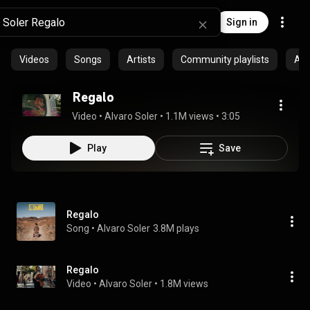
Sign in
Videos
Songs
Artists
Community playlists
Al
Regalo
Video
 • 
Alvaro Soler
 • 
1.1M views
 • 
3:05
Play
Save
Regalo
Song
 • 
Alvaro Soler
3.8M plays
Regalo
Video
 • 
Alvaro Soler
 • 
1.8M views