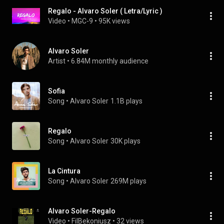
Regalo - Alvaro Soler ( Letra/Lyric )
Video
 • 
MGC-9
 • 
95K views
Alvaro Soler
Artist
 • 
6.84M monthly audience
Sofia
Song
 • 
Alvaro Soler
1.1B plays
Regalo
Song
 • 
Alvaro Soler
30K plays
La Cintura
Song
 • 
Alvaro Soler
269M plays
Alvaro Soler-Regalo
Video
 • 
FilBekoniusz
 • 
32 views