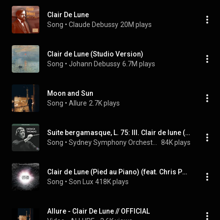
Clair De Lune
Song
 • 
Claude Debussy
20M plays
Clair de Lune (Studio Version)
Song
 • 
Johann Debussy
6.7M plays
Moon and Sun
Song
 • 
Allure
2.7K plays
Suite bergamasque, L. 75: III. Clair de lune (Arr. for Orchestra by Alfred Luck)
Song
 • 
Sydney Symphony Orchestra, Patrick Thomas, & Claude Debussy
84K plays
Clair de Lune (Pied au Piano) (feat. Chris Pattishall)
Song
 • 
Son Lux
418K plays
Allure - Clair De Lune // OFFICIAL