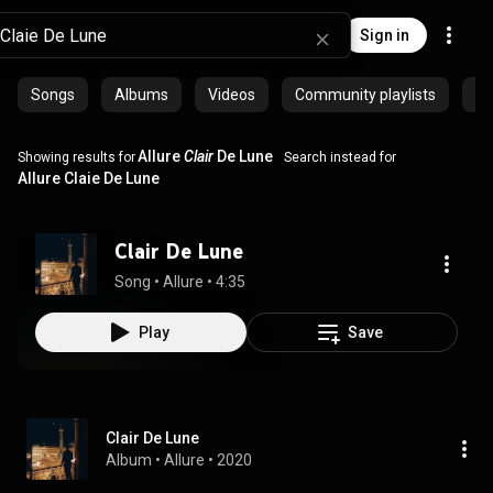
Sign in
Songs
Albums
Videos
Community playlists
Ep
Allure
Clair
De Lune
Showing results for
Search instead for
Allure Claie De Lune
Clair De Lune
Song
 • 
Allure
 • 
4:35
Play
Save
Clair De Lune
Album
 • 
Allure
 • 
2020