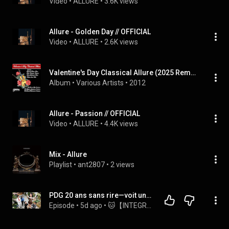
Video
 • 
ALLURE
 • 
3.6K views
Allure - Golden Day // OFFICIAL
Video
 • 
ALLURE
 • 
2.6K views
Valentine's Day Classical Allure (2025 Remaster)
Album
 • 
Various Artists
 • 
2012
Allure - Passion // OFFICIAL
Video
 • 
ALLURE
 • 
4.4K views
Mix - Allure
Playlist
 • 
ant2807
 • 
2 views
PDG 20 ans sans rire—voit une fausse héritière se pendre pour faire fuir la vraie.Il éclate de rire！
Episode
 • 
5d ago
 • 
🐱【INTEGRAL】 Petits Drames Chinois en Français