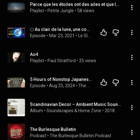
Parce que les étoiles ont des ailes et que leur Charmante allure fait rougir la Lune et pâlir le Soleil.
Playlist
 • 
Petite Jungle
 • 
58 views
🌕 Au clair de la lune, une comptine pour enfants ? 🤔 (NON) - Simple Podcast n°27 🎙
Episode
 • 
Mar 23, 2021
 • 
Le SIMPLE PODCAST 🎙🤔
Ao4
Playlist
 • 
Paul Stratford
 • 
25 views
5 Hours of Nonstop Japanese Folklore | Human Voiced, No Ads
Episode
 • 
Aug 25, 2024
 • 
The World Folklore Podcast with ASMR Historian
Scandinavian Decor – Ambient Music Soundscapes for Your Home
Album
 • 
Soundscapes
 & 
Home Zone
 • 
2018
The Burlesque Bulletin
Podcast
 • 
The Burlesque Bulletin Podcast