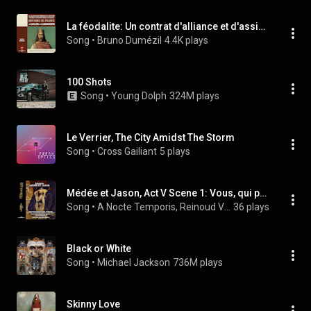
La féodalite: Un contrat d'alliance et d'assistance
Song
 • 
Bruno Dumézil
4.4K plays
100 Shots
Song
 • 
Young Dolph
324M plays
Le Verrier, The City Amidst The Storm
Song
 • 
Cross Gailiant
5 plays
Médée et Jason, Act V Scene 1: Vous, qui portez partout le ravage et l'horreur (Médée)
Song
 • 
A Nocte Temporis, Reinoud Van Mechelen, & Marie-Andrée Bouchard-Lesieur
36 plays
Black or White
Song
 • 
Michael Jackson
736M plays
Skinny Love