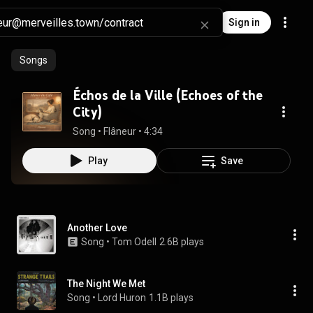
Sign in
Songs
Échos de la Ville (Echoes of the
City)
Song
 • 
Flâneur
 • 
4:34
Play
Save
Another Love
Song
 • 
Tom Odell
2.6B plays
The Night We Met
Song
 • 
Lord Huron
1.1B plays