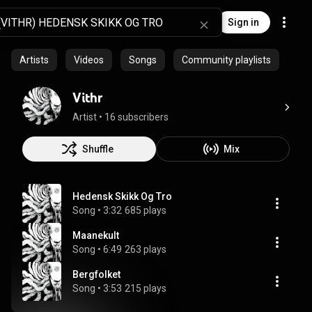
Sign in
Artists
Videos
Songs
Community playlists
Vithr
Artist
 • 
16 subscribers
Shuffle
Mix
Hedensk Skikk Og Tro
Song
 • 
3:32
685 plays
Maanekult
Song
 • 
6:49
263 plays
Bergfolket
Song
 • 
3:53
215 plays