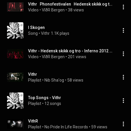
Vithr   Phonofestivalen   Hedensk skikk og tro
Video
 • 
VIðR Bergen
 • 
38 views
I Skogen
Song
 • 
Vithr
1.1K plays
Vithr - Hedensk skikk og tro - Inferno 2012 (drumcam)
Video
 • 
VIðR Bergen
 • 
201 views
Vithr
Playlist
 • 
Nib Sha'og
 • 
58 views
Top Songs - Vithr
Playlist
 • 
12 songs
VithR
Playlist
 • 
No Pride In Life Records
 • 
59 views