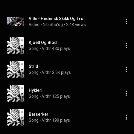
Vithr- Hedensk Skikk Og Tro
Video
 • 
Nib Sha'og
 • 
2.4K views
Kjoett Og Blod
Song
 • 
Vithr
430 plays
Strid
Song
 • 
Vithr
2.3K plays
Hykleri
Song
 • 
Vithr
125 plays
Berserker
Song
 • 
Vithr
199 plays