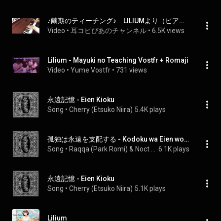
♪繭期のティーチング♪　LILIUMより（ピアノ耳コピ）
Video
 • 
耳コピぴあのチャンネル
 • 
6.5K views
Lilium - Mayuki no Teaching Vostfr + Romaji
Video
 • 
Yume Vostfr
 • 
731 views
永遠記憶 - Eien Kioku
Song
 • 
Cherry (Etsuko Niira)
5.4K plays
孤独は永遠を支配する - Kodoku wa Eien wo Shihai Suru
Song
 • 
Raqqa (Park Romi) & Noct (Rio Uehara)
6.1K plays
永遠記憶 - Eien Kioku
Song
 • 
Cherry (Etsuko Niira)
5.1K plays
Lilium