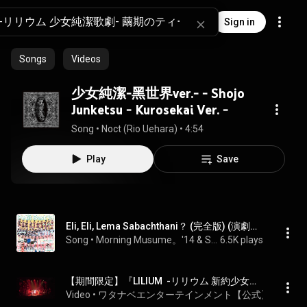
Sign in
Songs
Videos
少女純潔-黑世界ver.- - Shojo
Junketsu - Kurosekai Ver. -
Song
 • 
Noct (Rio Uehara)
 • 
4:54
Play
Save
Eli, Eli, Lema Sabachthani？ (完全版) (演劇女子部 ミュージカル「LILIUM-リリウム 少女純潔歌劇-」より)
Song
 • 
Morning Musume。'14 & S/mileage
6.5K plays
【期間限定】『LILIUM  -リリウム 新約少女純潔歌劇- 』初日公演全景キャストパレード
Video
 • 
ワタナベエンターテインメント【公式】
 • 
125K 