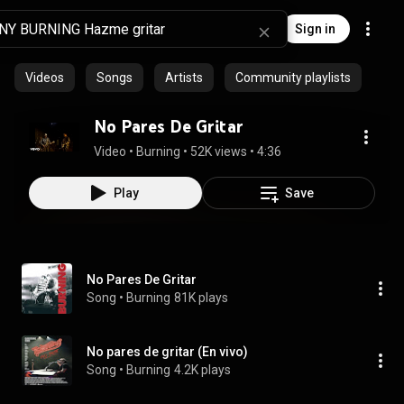
Sign in
Videos
Songs
Artists
Community playlists
No Pares De Gritar
Video
 • 
Burning
 • 
52K views
 • 
4:36
Play
Save
No Pares De Gritar
Song
 • 
Burning
81K plays
No pares de gritar (En vivo)
Song
 • 
Burning
4.2K plays