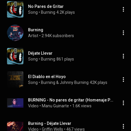
No Pares de Gritar
Song
 • 
Burning
4.2K plays
Burning
Artist
 • 
2.94K subscribers
Déjate Llevar
Song
 • 
Burning
861 plays
El Diablo en el Hoyo
Song
 • 
Burning & Johnny Burning
42K plays
BURNING - No pares de gritar (Homenaje Pepe Risi)
Video
 • 
Manu Guinarte
 • 
1.6K views
Burning - Déjate Llevar
Video
 • 
Griffin Wells
 • 
467 views