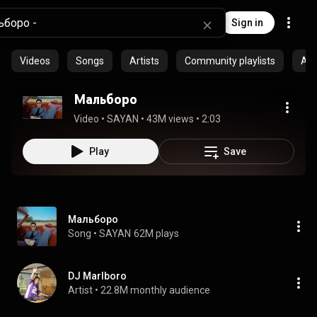
Sign in
Videos
Songs
Artists
Community playlists
Al
Мальборо
Video
 • 
SAYAN
 • 
43M views
 • 
2:03
Play
Save
Мальборо
Song
 • 
SAYAN
62M plays
DJ Marlboro
Artist
 • 
22.8M monthly audience