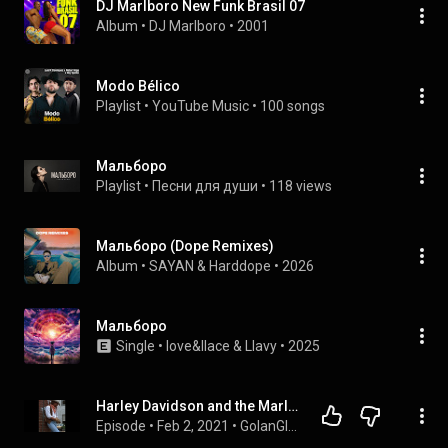
DJ Marlboro New Funk Brasil 07
Album
 • 
DJ Marlboro
 • 
2001
Modo Bélico
Playlist
 • 
YouTube Music
 • 
100 songs
Мальборо
Playlist
 • 
Песни для души
 • 
118 views
Мальборо (Dope Remixes)
Album
 • 
SAYAN & Harddope
 • 
2026
Мальборо
Single
 • 
love&llace & Llavy
 • 
2025
Harley Davidson and the Marlboro Man | GGT
Episode
 • 
Feb 2, 2021
 • 
GolanGlobus Theater