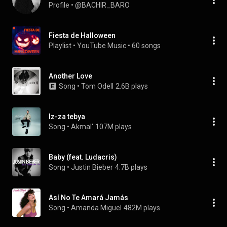
Profile
 • 
@BACHIR_BARO
Fiesta de Halloween
Playlist
 • 
YouTube Music
 • 
60 songs
Another Love
Song
 • 
Tom Odell
2.6B plays
Iz-za tebya
Song
 • 
Akmal'
107M plays
Baby (feat. Ludacris)
Song
 • 
Justin Bieber
4.7B plays
Así No Te Amará Jamás
Song
 • 
Amanda Miguel
482M plays