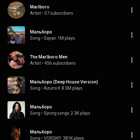
Marlboro
Artist
 • 
57 subscribers
Мальборо
Song
 • 
Sayan
1M plays
The Marlboro Men
Artist
 • 
456 subscribers
Мальборо (Deep House Version)
Song
 • 
Azumi K
8.5M plays
Мальборо
Song
 • 
Spring songs
2.3K plays
Мальборо
Song
 • 
VORSKIY
381K plays