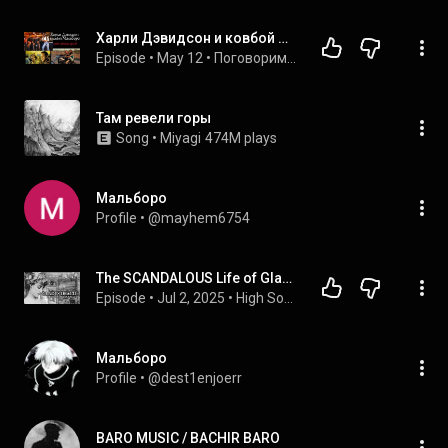
Харли Дэвидсон и ковбой Мальборо (1991) - Самый популярный фильм начала 1990-х!..
Episode
 • 
May 12
 • 
Поговорим о фильмах
Там ревели горы
Song
 • 
Miyagi
474M plays
Мальборо
Profile
 • 
@mayhem6754
The SCANDALOUS Life of Gladys Deacon | The Disfigured Duchess #history #documentary #gildedage
Episode
 • 
Jul 2, 2025
 • 
High Society/ Royalty
Мальборо
Profile
 • 
@dest1enjoerr
BARO MUSIC / BACHIR BARO