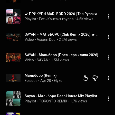
🚬 ПРИКУРИ MARLBORO 2026 | Топ Русских Хитов 2026 для Авто и Района 🚗| Driving Music 2026 🚗
Playlist
 • 
Есть Контакт группа
 • 
4.6K views
SAYAN – МАЛЬБОРО (Club Remix 2026) 🔥 Лучшая версия!
Video
 • 
Assem Doc 
 • 
2.2M views
SAYAN - Мальборо (Премьера клипа 2026)
Video
 • 
SAYAN
 • 
1.5M views
Мальборо (Remix)
Episode
 • 
Apr 20
 • 
Elyxo
Sayan - Мальборо Deep House Mix Playlist
Playlist
 • 
TORONTO REMIX
 • 
1.7K views