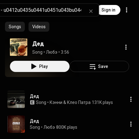
Sign in
Songs
Videos
Дед
Song
 • 
Любэ
 • 
3:56
Play
Save
Дед
Song
 • 
Кэнни & Клео Патра
131K plays
Дед
Song
 • 
Любэ
800K plays