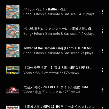
バトルFREE！ - Battle FREE!
Song
 • 
Hitoshi Sakimoto & Basiscape
4.3K plays
ボス戦 勝利のファンファーレ（電波人間のRPGより） - Boss Battle Victory Fanfare (From THE "DENPA" MEN )
Song
 • 
Hitoshi Sakimoto & Basiscape
1.1K plays
Tower of the Demon King (From THE "DENPA" MEN )
Song
 • 
Hitoshi Sakimoto & Basiscape
2K plays
【新作発売決定！】電波人間のRPG！FREEの懐かしのBGM【作業用BGM】
Video
 • 
らいちーーーon7
 • 
87K views
電波人間のRPG FREE！ タイトル画面BGM
Video
 • 
氷点下チャンネル
 • 
250 views
【電波人間のRPG2】BGM じゃあくのまじょ戦