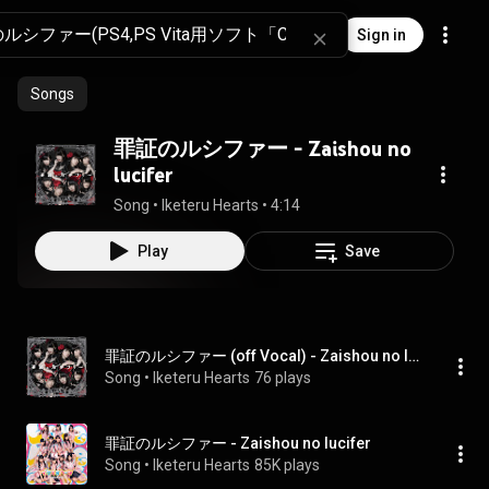
Sign in
Songs
罪証のルシファー - Zaishou no
lucifer
Song
 • 
Iketeru Hearts
 • 
4:14
Play
Save
罪証のルシファー (off Vocal) - Zaishou no lucifer (Off Vocal)
Song
 • 
Iketeru Hearts
76 plays
罪証のルシファー - Zaishou no lucifer
Song
 • 
Iketeru Hearts
85K plays