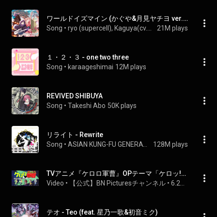
ワールドイズマイン (かぐや&月見ヤチヨ ver.) [CPK! Remix] - World is Mine (Kaguya&Yachiyo Runami ver.) [CPK! Remix]
Song
 • 
ryo (supercell), Kaguya(cv.Yuko Natsuyoshi), & Yachiyo Runami(cv.Saori Hayami)
21M plays
１・２・３ - one two three
Song
 • 
karaageshimai
12M plays
REVIVED SHIBUYA
Song
 • 
Takeshi Abo
50K plays
リライト - Rewrite
Song
 • 
ASIAN KUNG-FU GENERATION
128M plays
TVアニメ『ケロロ軍曹』OPテーマ「ケロッ!とマーチ」ノンクレジット映像
Video
 • 
【公式】BN Picturesチャンネル
 • 
6.2M views
テオ - Teo (feat. 星乃一歌&初音ミク)