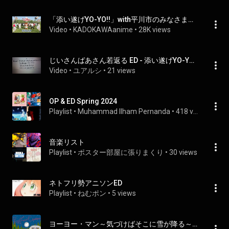
「添い遂げYO-YO!!」with平川市のみなさま｜TVアニメ『じいさんばあさん若返る』SpecialダンスMV
Video
 • 
KADOKAWAanime
 • 
28K views
じいさんばあさん若返る ED - 添い遂げYO-YO!! - 正蔵 ＆ イネ Free a cappella フリーアカペラ
Video
 • 
ユアルシ
 • 
21 views
OP & ED Spring 2024
Playlist
 • 
Muhammad Ilham Pernanda
 • 
418 views
音楽リスト
Playlist
 • 
ポスター部屋に張りまくり
 • 
30 views
ネトフリ勢アニソンED
Playlist
 • 
ねむポン
 • 
5 views
ヨーヨー・マン～気づけばそこに雪が降る～ - Yoyo Man Kizukebasokoni Yukigafuru