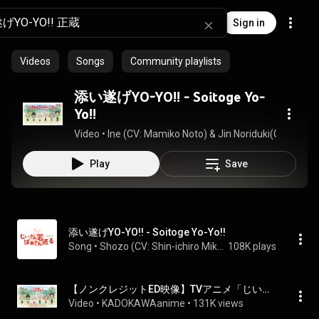
Sign in
Videos
Songs
Community playlists
添い遂げYO-YO!! - Soitoge Yo-
Yo!!
Video
 • 
Ine (CV: Mamiko Noto) & Jin Noriduki(CV.Shin-ich
Play
Save
添い遂げYO-YO!! - Soitoge Yo-Yo!!
Song
 • 
Shozo (CV: Shin-ichiro Miki) & Ine (CV: Mamiko Noto)
108K plays
【ノンクレジットED映像】TVアニメ「じいさんばあさん若返る」｜正蔵（CV:三木眞一郎）＆イネ（CV:能登麻美子）「添い遂げYO-YO!!」
Video
 • 
KADOKAWAanime
 • 
131K views