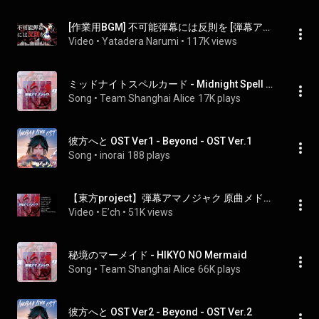
[作業用BGM] 不可能弾幕には反則を [弾幕アマノジャク:最序盤のテーマ]
Video
 • 
Yatadera Narumi
 • 
117K views
ミッドナイトスペルカード - Midnight Spell Card
Song
 • 
Team Shanghai Alice
17K plays
彼方へと OST Ver1 - Beyond - OST Ver.1
Song
 • 
inorai
188 plays
【東方project】弾幕アマノジャク 原曲メドレー【作業用BGM】
Video
 • 
E’ch
 • 
51K views
秘境のマーメイド - HIKYO NO Mermaid
Song
 • 
Team Shanghai Alice
66K plays
彼方へと OST Ver2 - Beyond - OST Ver.2