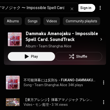
Sign in
Albums
Songs
Videos
Community playlists
Dammaku Amanojaku - Impossible
Spell Card. SoundTrack
Album
 • 
Team Shanghai Alice
Play
Shuffle
不可能弾幕には反則を - FUKANO-DAMMAKU NIWA HANSOKU WO
Song
 • 
Team Shanghai Alice
34K plays
【東方アレンジ】弾幕アマノジャク アレンジメドレー【Impossible Spell Card TH14.3 Arrange Medley】
Video
 • 
モン魔理
 • 
3.1K views