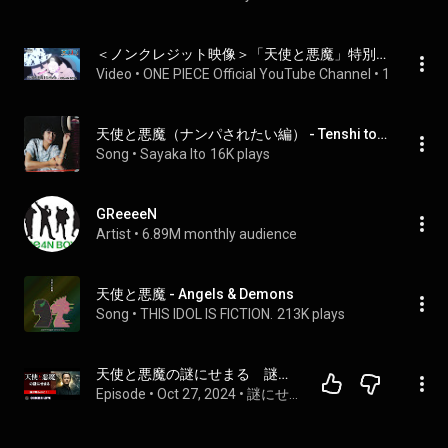
＜ノンクレジット映像＞「天使と悪魔」特別ver.／GRe4N BOYZ
Video
 • 
ONE PIECE Official YouTube Channel
 • 
1.5M views
天使と悪魔（ナンパされたい編） - Tenshi to Akuma (Nanpa Saretai Hen)
Song
 • 
Sayaka Ito
16K plays
GReeeeN
Artist
 • 
6.89M monthly audience
天使と悪魔 - Angels & Demons
Song
 • 
THIS IDOL IS FICTION.
213K plays
天使と悪魔の謎にせまる　謎が明らかに！
Episode
 • 
Oct 27, 2024
 • 
謎にせまる　シリーズ