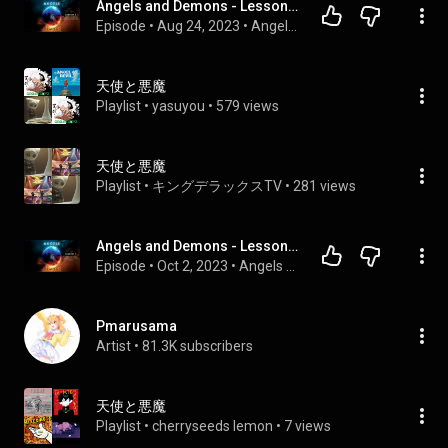
Angels and Demons - Lesson 2 - Organization and Ministry
Episode
 • 
Aug 24, 2023
 • 
Angels and Demons
天使と悪魔
Playlist
 • 
yasuyou
 • 
579 views
天使と悪魔
Playlist
 • 
キングデラックスTV
 • 
281 views
Angels and Demons - Lesson 7 - The Devil - Domain and Ministry - The Plan
Episode
 • 
Oct 2, 2023
 • 
Angels and Demons
Pmarusama
Artist
 • 
81.3K subscribers
天使と悪魔
Playlist
 • 
cherryseeds lemon
 • 
7 views