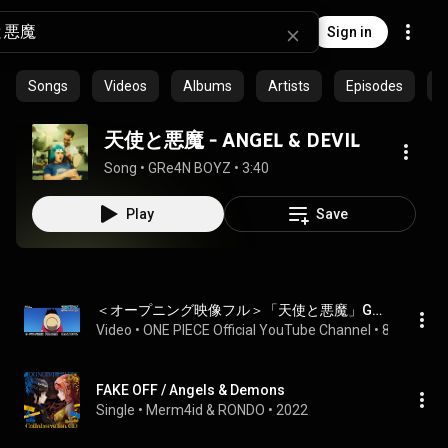
Sign in
Songs
Videos
Albums
Artists
Episodes
C
天使と悪魔 - ANGEL & DEVIL
Song
 • 
GRe4N BOYZ
 • 
3:40
Play
Save
＜オープニング映像フル＞「天使と悪魔」GRe4N BOYZ／TVアニメ「ONE PIECE」
Video
 • 
ONE PIECE Official YouTube Channel
 • 
8.3M views
FAKE OFF / Angels & Demons
Single
 • 
Merm4id
 & 
RONDO
 • 
2022