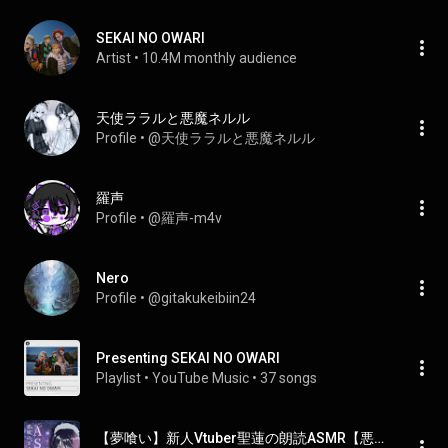
SEKAI NO OWARI
Artist
 • 
10.4M monthly audience
天使ララルと悪魔ネルル
Profile
 • 
@天使ララルと悪魔ネルル
羅声
Profile
 • 
@羅声-m4v
Nero
Profile
 • 
@gitakukeibiin24
Presenting SEKAI NO OWARI
Playlist
 • 
YouTube Music
 • 
37 songs
【夢喰い】新人Vtuber聖蓮の朗読ASMR【悪魔の元天使】