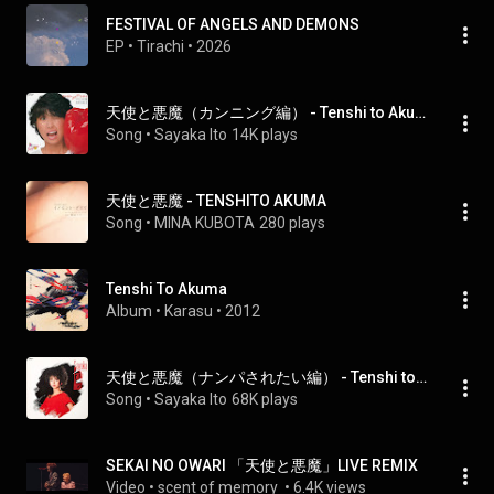
FESTIVAL OF ANGELS AND DEMONS
EP
 • 
Tirachi
 • 
2026
天使と悪魔（カンニング編） - Tenshi to Akuma (Cunning Hen)
Song
 • 
Sayaka Ito
14K plays
天使と悪魔 - TENSHITO AKUMA
Song
 • 
MINA KUBOTA
280 plays
Tenshi To Akuma
Album
 • 
Karasu
 • 
2012
天使と悪魔（ナンパされたい編） - Tenshi to Akuma (Nanpa Saretai Hen)
Song
 • 
Sayaka Ito
68K plays
SEKAI NO OWARI 「天使と悪魔」LIVE REMIX
Video
 • 
scent of memory 
 • 
6.4K views