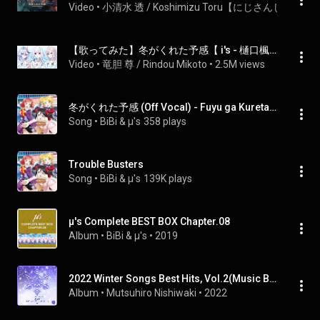
Video
 • 
小清水 透 / Koshimizu Toru【にじさんじ】
 • 
537
【歌ってみた】冬がくれた予感【 i's - 樋口楓 / リゼ・ヘルエスタ / 竜胆尊 cover】
Video
 • 
竜胆 尊 / Rindou Mikoto
 • 
2.5M views
冬がくれた予感 (Off Vocal) - Fuyu ga Kureta Yokan (Off Vocal)
Song
 • 
BiBi & μ's
358 plays
Trouble Busters
Song
 • 
BiBi & μ's
139K plays
μ's Complete BEST BOX Chapter.08
Album
 • 
BiBi
 & 
μ's
 • 
2019
2022 Winter Songs Best Hits, Vol.2(Music Box)
Album
 • 
Mutsuhiro Nishiwaki
 • 
2022