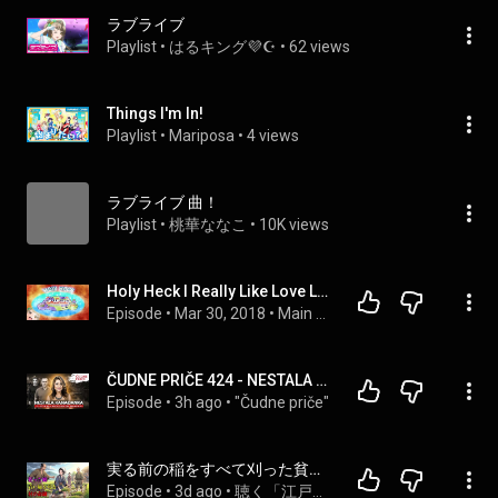
ラブライブ
Playlist
 • 
はるキング💜☪️
 • 
62 views
Things I'm In!
Playlist
 • 
Mariposa
 • 
4 views
ラブライブ 曲！
Playlist
 • 
桃華ななこ
 • 
10K views
Holy Heck I Really Like Love Live 39: Fuyu ga Kureta Yokan and Trouble Busters ft. CatPianoClassics!
Episode
 • 
Mar 30, 2018
 • 
Main Podcast Series
ČUDNE PRIČE 424 - NESTALA KANAĐANKA i zločin na crnogorskom primorju‼️
Episode
 • 
3h ago
 • 
"Čudne priče"
実る前の稲をすべて刈った貧しい農家娘…大洪水の後、その稲だけが村を救った｜民話｜江戸時代｜江戸朗読｜昔話｜
Episode
 • 
3d ago
 • 
聴く「江戸の民話を語る」｜枕元で楽しむ江戸の昔話 🎧😴