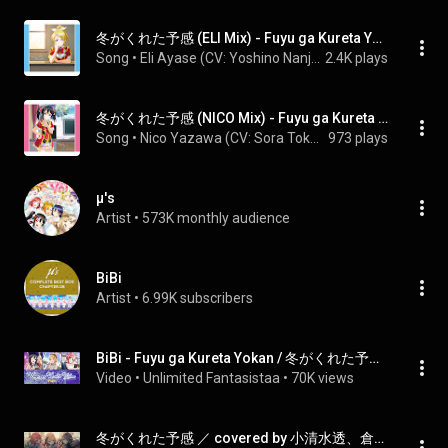
冬がくれた予感 (ELI Mix) - Fuyu ga Kureta Yokan (ELI Mix)
Song
 • 
Eli Ayase (CV: Yoshino Nanjo) & μ's
2.4K plays
冬がくれた予感 (NICO Mix) - Fuyu ga Kureta Yokan (NICO Mix)
Song
 • 
Nico Yazawa (CV: Sora Tokui) & μ's
973 plays
μ's
Artist
 • 
573K monthly audience
BiBi
Artist
 • 
6.99K subscribers
BiBi - Fuyu ga Kureta Yokan / 冬がくれた予感  (Color Coded, Kanji, Romaji, Eng)
Video
 • 
Unlimited Fantasistaa
 • 
70K views
冬がくれた予感 ／ covered by 小清水透、倉持めると、五十嵐梨花