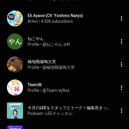
Eli Ayase (CV: Yoshino Nanjo)
Artist
 • 
4.32K subscribers
ねこやん
Profile
 • 
@ねこやん-z4t
極地戰嚎啕大哭
Profile
 • 
@極地戰嚎啕大哭
Team舞
Profile
 • 
@Team-xy9oz
今月のLEEをスタッフとトーク！編集長きっこのLEE'sカフェ
Podcast
 • 
LEEチャンネル