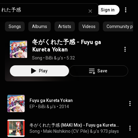
Sign in
Songs
Albums
Artists
Videos
Community playl
冬がくれた予感 - Fuyu ga
Kureta Yokan
Song
 • 
BiBi & μ's
 • 
5:32
Play
Save
Fuyu ga Kureta Yokan
EP
 • 
BiBi
 & 
μ's
 • 
2014
冬がくれた予感 (MAKI Mix) - Fuyu ga Kureta Yokan (MAKI Mix)
Song
 • 
Maki Nishikino (CV: Pile) & μ's
973 plays