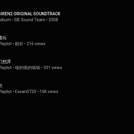
SIREN2 ORIGINAL SOUNDTRACK
Album
 • 
SIE Sound Team
 • 
2008
電玩
laylist
 • 
願祈
 • 
216 views
幻想譚
laylist
 • 
喵的喵的喵喵
 • 
331 views
歌
laylist
 • 
Esean0720
 • 
15K views