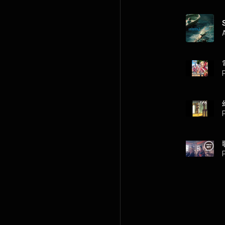
P
P
P