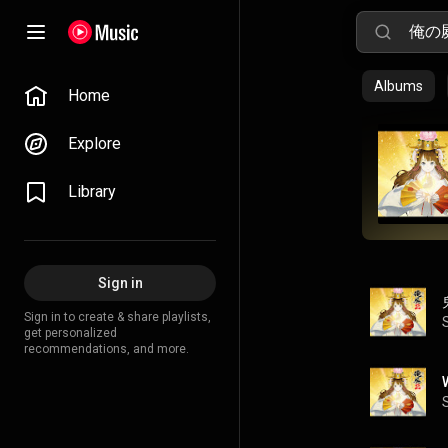
Albums
Home
Explore
Library
Sign in
Sign in to create & share playlists,
get personalized
recommendations, and more.