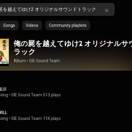
Songs
Videos
Community playlists
俺の屍を越えてゆけ2 オリジナルサ
ラック
Album
 • 
SIE Sound Team
鬼頭
Song
 • 
SIE Sound Team
513 plays
WILL
Song
 • 
SIE Sound Team
11K plays