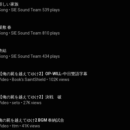
新しい家族
Song
 • 
SIE Sound Team
539 plays
屋敷 春
Song
 • 
SIE Sound Team
810 plays
終結
Song
 • 
SIE Sound Team
434 plays
【俺の屍を越えてゆけ2】OP-WILL-中日雙語字幕
Video
 • 
Book's SaintShield
 • 
102K views
【俺の屍を越えてゆけ2】決戦　破
Video
 • 
seto
 • 
27K views
俺の屍を越えてゆけ2 BGM 奉納試合
Video
 • 
ttm
 • 
41K views