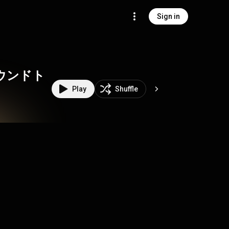
Sign in
ウンドト
Play
Shuffle