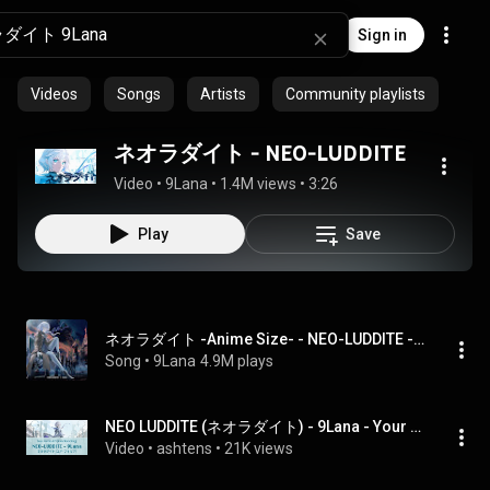
Sign in
Videos
Songs
Artists
Community playlists
ネオラダイト - NEO-LUDDITE
Video
 • 
9Lana
 • 
1.4M views
 • 
3:26
Play
Save
ネオラダイト -Anime Size- - NEO-LUDDITE -Anime Size
Song
 • 
9Lana
4.9M plays
NEO LUDDITE (ネオラダイト) - 9Lana - Your Forma Ending Theme [Kan/Rom/Eng] Lyrics
Video
 • 
ashtens
 • 
21K views