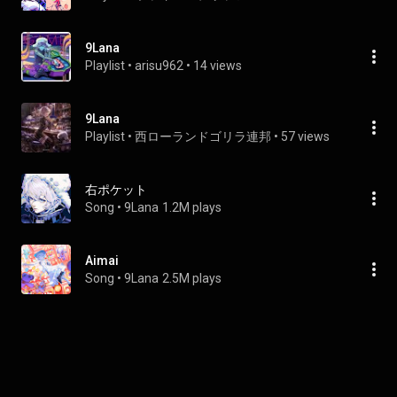
9Lana
Playlist
 • 
arisu962
 • 
14 views
9Lana
Playlist
 • 
西ローランドゴリラ連邦
 • 
57 views
右ポケット
Song
 • 
9Lana
1.2M plays
Aimai
Song
 • 
9Lana
2.5M plays