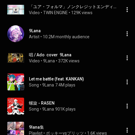
「ユア・フォルマ」ノンクレジットエンディング｜9Lana「ネオラダイト」
Video
 • 
TWIN ENGINE
 • 
129K views
9Lana
Artist
 • 
10.2M monthly audience
唱 / Ado  cover  9Lana
Video
 • 
9Lana
 • 
372K views
Let me battle (feat. KANKAN)
Song
 • 
9Lana
7.4M plays
螺旋 - RASEN
Song
 • 
9Lana
901K plays
9lana集
Playlist
 • 
ポッキーvsプリッツ
 • 
1.6K views