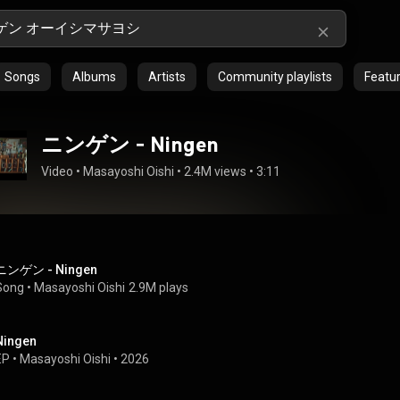
Songs
Albums
Artists
Community playlists
Featur
ニンゲン - Ningen
Video
 • 
Masayoshi Oishi
 • 
2.4M views
 • 
3:11
ニンゲン - Ningen
Song
 • 
Masayoshi Oishi
2.9M plays
Ningen
EP
 • 
Masayoshi Oishi
 • 
2026