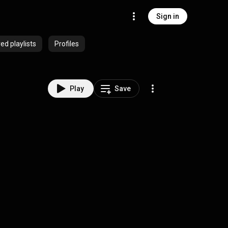
Sign in
ed playlists
Profiles
Play
Save