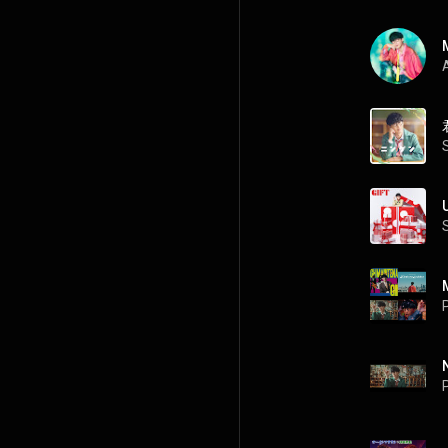
A
P
P