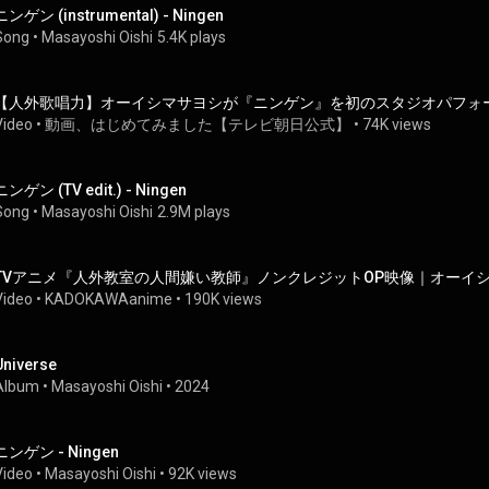
ニンゲン (instrumental) - Ningen
Song
 • 
Masayoshi Oishi
5.4K plays
【人外歌唱力】オーイシマサヨシが『ニンゲン』を初のスタジオパフォ
Video
 • 
動画、はじめてみました【テレビ朝日公式】
 • 
74K views
ニンゲン (TV edit.) - Ningen
Song
 • 
Masayoshi Oishi
2.9M plays
TVアニメ『人外教室の人間嫌い教師』ノンクレジットOP映像｜オーイ
Video
 • 
KADOKAWAanime
 • 
190K views
Universe
Album
 • 
Masayoshi Oishi
 • 
2024
ニンゲン - Ningen
Video
 • 
Masayoshi Oishi
 • 
92K views