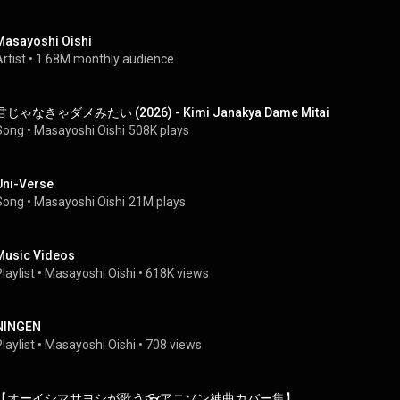
Masayoshi Oishi
rtist
 • 
1.68M monthly audience
君じゃなきゃダメみたい (2026) - Kimi Janakya Dame Mitai
Song
 • 
Masayoshi Oishi
508K plays
Uni-Verse
Song
 • 
Masayoshi Oishi
21M plays
Music Videos
laylist
 • 
Masayoshi Oishi
 • 
618K views
NINGEN
laylist
 • 
Masayoshi Oishi
 • 
708 views
【オーイシマサヨシが歌う👓アニソン神曲カバー集】