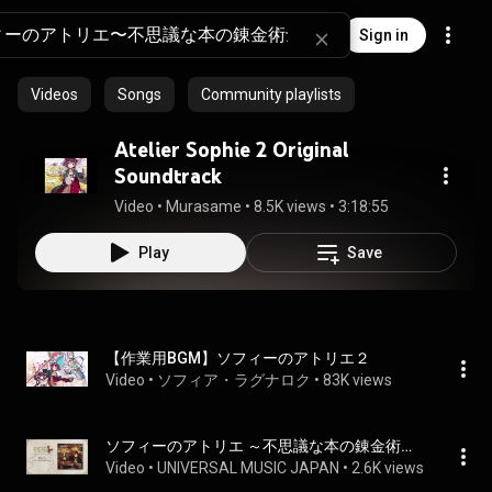
Sign in
Videos
Songs
Community playlists
Atelier Sophie 2 Original
Soundtrack
Video
 • 
Murasame
 • 
8.5K views
 • 
3:18:55
Play
Save
【作業用BGM】ソフィーのアトリエ２
Video
 • 
ソフィア・ラグナロク
 • 
83K views
ソフィーのアトリエ ～不思議な本の錬金術士～ オリジナルサウンドトラック
Video
 • 
UNIVERSAL MUSIC JAPAN
 • 
2.6K views