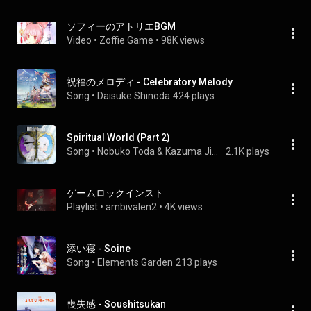
ソフィーのアトリエBGM
Video
 • 
Zoffie Game
 • 
98K views
祝福のメロディ - Celebratory Melody
Song
 • 
Daisuke Shinoda
424 plays
Spiritual World (Part 2)
Song
 • 
Nobuko Toda & Kazuma Jinnouchi
2.1K plays
ゲームロックインスト
Playlist
 • 
ambivalen2
 • 
4K views
添い寝 - Soine
Song
 • 
Elements Garden
213 plays
喪失感 - Soushitsukan