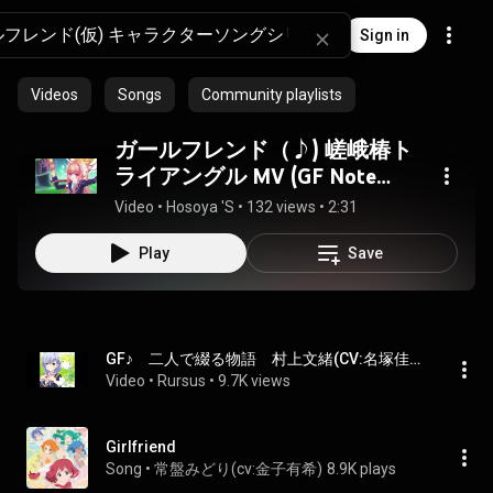
Sign in
Videos
Songs
Community playlists
ガールフレンド（♪) 嵯峨椿ト
ライアングル MV (GF Note
Kari)
Video
 • 
Hosoya 'S
 • 
132 views
 • 
2:31
Play
Save
GF♪　二人で綴る物語　村上文緒(CV:名塚佳織)　ガールフレンド(♪)
Video
 • 
Rursus
 • 
9.7K views
Girlfriend
Song
 • 
常盤みどり(cv:金子有希)
8.9K plays