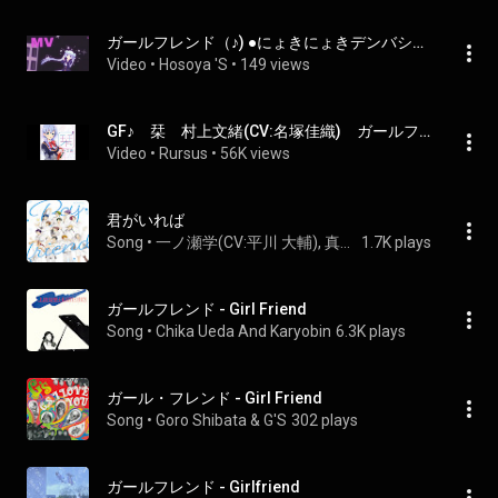
ガールフレンド（♪) ●にょきにょきデンバシー MV (GF Note Kari )
Video
 • 
Hosoya 'S
 • 
149 views
GF♪　栞　村上文緒(CV:名塚佳織)　ガールフレンド(♪)
Video
 • 
Rursus
 • 
56K views
君がいれば
Song
 • 
一ノ瀬学(CV:平川 大輔), 真山恭一郎(CV:森川 智之), & 若桜郁人(CV:鳥海 浩輔)
1.7K plays
ガールフレンド - Girl Friend
Song
 • 
Chika Ueda And Karyobin
6.3K plays
ガール・フレンド - Girl Friend
Song
 • 
Goro Shibata & G'S
302 plays
ガールフレンド - Girlfriend