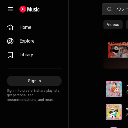
Videos
Home
Explore
Library
Sign in
Sign in to create & share playlists,
get personalized
recommendations, and more.