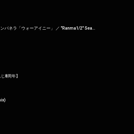
TVアニメ「らんま1/2」第2期 ノンクレジットオープニング｜水曜日のカンパネラ「ウォーアイニー」 ／ "Ranma1/2" Season 2 Opening Movie
】
んじ8周年】
ix)