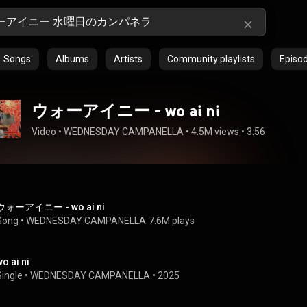
Songs
Albums
Artists
Community playlists
Episo
ウォーアイニー - wo ai ni
Video
 • 
WEDNESDAY CAMPANELLA
 • 
4.5M views
 • 
3:56
ウォーアイニー - wo ai ni
Song
 • 
WEDNESDAY CAMPANELLA
7.6M plays
wo ai ni
Single
 • 
WEDNESDAY CAMPANELLA
 • 
2025