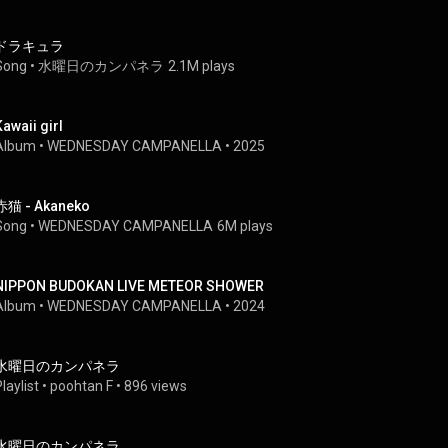
ドラキュラ
Song
 • 
水曜日のカンパネラ
2.1M plays
Kawaii girl
Album
 • 
WEDNESDAY CAMPANELLA
 • 
2025
赤猫 - Akaneko
Song
 • 
WEDNESDAY CAMPANELLA
6M plays
NIPPON BUDOKAN LIVE METEOR SHOWER
Album
 • 
WEDNESDAY CAMPANELLA
 • 
2024
水曜日のカンパネラ
laylist
 • 
poohtan F
 • 
896 views
水曜日のカンパネラ