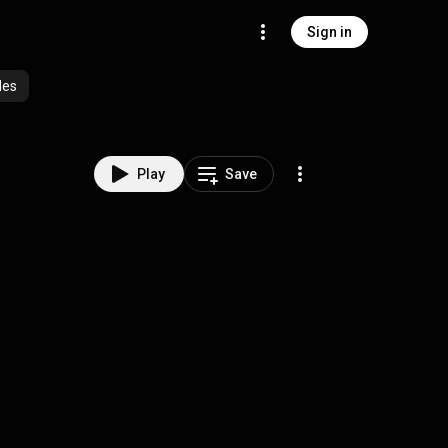
Sign in
des
Play
Save