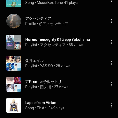
Song
 • 
Music Box Tone
41 plays
アクセンティア
Profile
 • 
@アクセンティア
Nornis Tensegrity KT Zepp Yokohama
Playlist
 • 
アクセンティア
 • 
55 views
藍井エイル
Playlist
 • 
YAS SO
 • 
28 views
京Premier予習セトリ
Playlist
 • 
団ノ浦
 • 
27 views
Lapse from Virtue
Song
 • 
Eir Aoi
34K plays