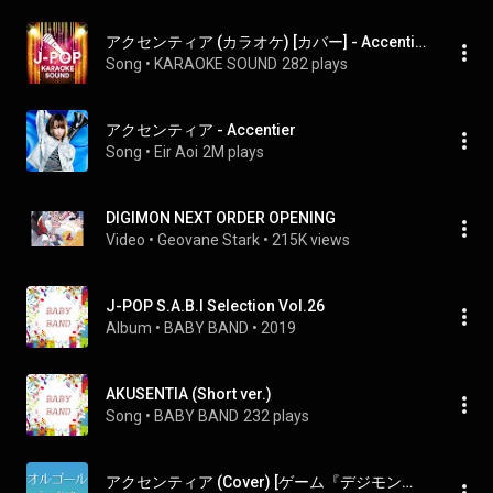
アクセンティア (カラオケ) [カバー] - Accentier (Karaoke) [Cover]
Song
 • 
KARAOKE SOUND
282 plays
アクセンティア - Accentier
Song
 • 
Eir Aoi
2M plays
DIGIMON NEXT ORDER OPENING
Video
 • 
Geovane Stark
 • 
215K views
J-POP S.A.B.I Selection Vol.26
Album
 • 
BABY BAND
 • 
2019
AKUSENTIA (Short ver.)
Song
 • 
BABY BAND
232 plays
アクセンティア (Cover) [ゲーム『デジモンワールド-next 0rder-』主題歌] - Akusenteia (Cover) [Dejimonwarudonekusutoda]