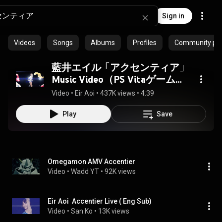
Sign in
Videos
Songs
Albums
Profiles
Community play
藍井エイル「アクセンティア」
Music Video（PS Vitaゲーム
「デジモンワールド -next
Video
 • 
Eir Aoi
 • 
437K views
 • 
4:39
0rder-」主題歌）
Play
Save
Omegamon AMV Accentier
Video
 • 
Wadd YT
 • 
92K views
Eir Aoi  Accentier Live ( Eng Sub)
Video
 • 
San Ko
 • 
13K views