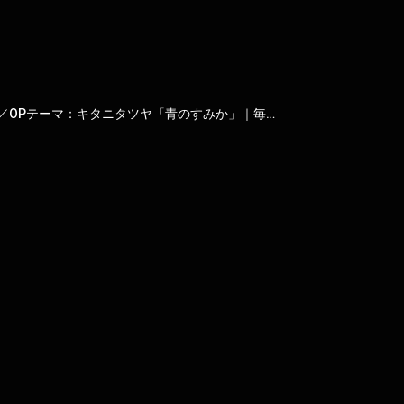
TVアニメ『呪術廻戦』第2期「懐玉・玉折」ノンクレジットOPムービー／OPテーマ：キタニタツヤ「青のすみか」｜毎週木曜夜11時56分～MBS/TBS系列全国28局にて放送中!!