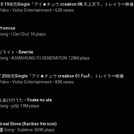
10.19発売Single『アイ★チュウ creation 08.天上天下』トレイラー映像
Video
 • 
Victor Entertainment
 • 
62K views
Promise
Song
 • 
I Get Chu!
1K plays
リライト - Rewrite
Song
 • 
ASIAN KUNG-FU GENERATION
128M plays
7.20発売Single『アイ★チュウ creation 01.F∞F』トレイラー映像
Video
 • 
Victor Entertainment
 • 
83K views
よあけのうた - Yoake no uta
Song
 • 
jo0ji
19M plays
Great Stone (Rarities Version)
Song
 • 
Sublime
369K plays