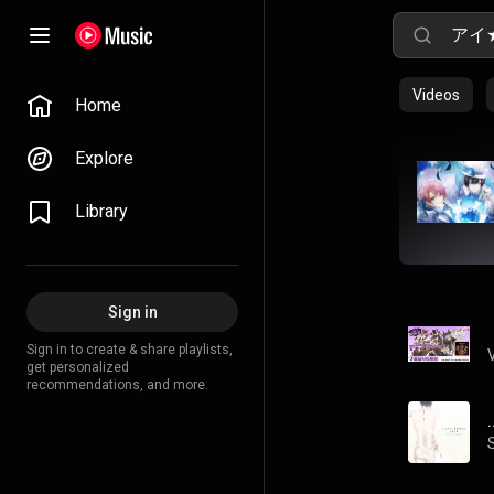
Videos
Home
Explore
Library
Sign in
Sign in to create & share playlists,
get personalized
recommendations, and more.
.