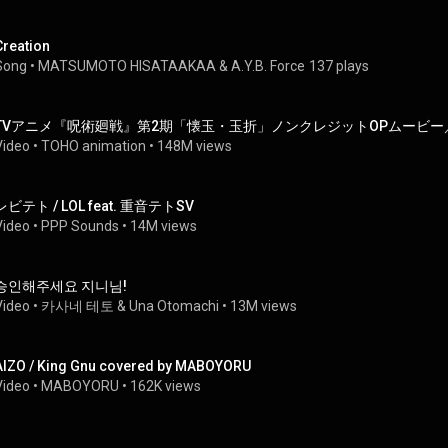
Creation
Song
 • 
MATSUMOTO HISATAAKAA
 & 
A.Y.B. Force
137 plays
Video
 • 
TOHO animation
 • 
148M views
レビテト / LOL feat. 重音テトSV
Video
 • 
PPP Sounds
 • 
14M views
승인해주세요 지니님!
Video
 • 
카사네 테토 & Una Otomachi
 • 
13M views
AIZO / King Gnu covered by MABOYORU
Video
 • 
MABOYORU
 • 
162K views