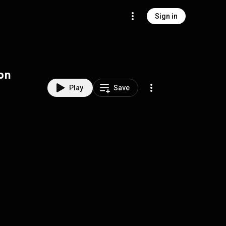
Sign in
on
Play
Save