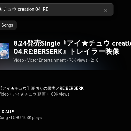
Songs
8.24発売Single『アイ★チュウ creati
04.RE:BERSERK』トレイラー映像
Video
 • 
Victor Entertainment
 • 
76K views
 • 
2:18
【アイ★チュウ】裏切りの果実／RE:BERSERK
Video
 • 
アイ★チュウ 動画
 • 
188K views
..& ALL!!
Song
 • 
I CHU
103K plays