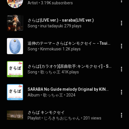
Artist
 • 
3.19K subscribers
さらば(LIVE ver.) - saraba(LIVE ver.)
Song
 • 
inui tadayuki
279 plays
追伸のテーマ～さらばキンモクセイ～ - Tsuishin No Thema (Saraba Kinmokusei)
Song
 • 
Kinmokusei
1.2K plays
さらば(カラオケ)[原曲歌手:キンモクセイ] - SARABA KARAOKE Original by KINMOKUSEI
Song
 • 
歌っちゃ王
41K plays
SARABA No Guide melody Original by KINMOKUSEI
Album
 • 
歌っちゃ王
 • 
2024
さらば キンモクセイ
Playlist
 • 
じろきちおじちゃん
 • 
201 views