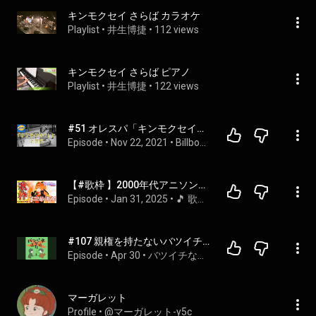
キンモクセイ さらば カラオケ
Playlist
 • 
井生博捷
 • 
112 views
キンモクセイ さらば ピアノ
Playlist
 • 
井生博捷
 • 
122 views
#51 オレスパ「キンモクセイ」と季節とZ世代【Billboard JAPAN Podcast】
Episode
 • 
Nov 22, 2021
 • 
Billboard JAPAN Podcast
【#歌枠 】2000年代アニソン歌枠！女騎士Vtuberがカッコよく歌う！【#朱騎士舞踏会 #朱猫ヒビキ #singing #Vtuber 】
Episode
 • 
Jan 31, 2025
 • 
🎵 歌枠 アニソン Anime song 🎵
#107 親権を持たないバツイチな男の覚悟 feat.共同親権でも元妻が再婚したら子どもとの生活はどうなる？
Episode
 • 
Apr 30
 • 
バツイチなふたりの日常
マーガレット
Profile
 • 
@マーガレット-y5c