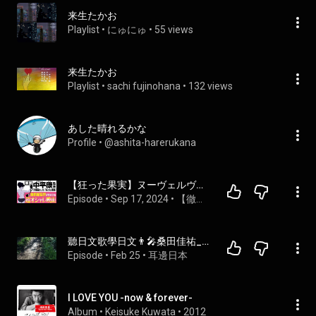
来生たかお
Playlist
 • 
にゅにゅ
 • 
55 views
来生たかお
Playlist
 • 
sachi fujinohana
 • 
132 views
あした晴れるかな
Profile
 • 
@ashita-harerukana
【狂った果実】ヌーヴェルヴァーグに影響を与えた最後の“無頼派”・中平康の監督人生｜横浜の街を超オシャレに撮った映画『月曜日のユカ』【紅の翼】【泥だらけの純情】
Episode
 • 
Sep 17, 2024
 • 
【徹底解説】不朽の名作
聽日文歌學日文👨‍🎤桑田佳祐_明日晴れるかな（明天會放晴嗎）
Episode
 • 
Feb 25
 • 
耳邊日本
I LOVE YOU -now & forever-
Album
 • 
Keisuke Kuwata
 • 
2012