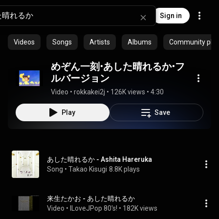
Sign in
Videos
Songs
Artists
Albums
Community playl
めぞん一刻・あした晴れるか・フ
ルバージョン
Video
 • 
rokkakei2j
 • 
126K views
 • 
4:30
Play
Save
あした晴れるか - Ashita Hareruka
Song
 • 
Takao Kisugi
8.8K plays
来生たかお - あした晴れるか
Video
 • 
ILoveJPop 80's!
 • 
182K views