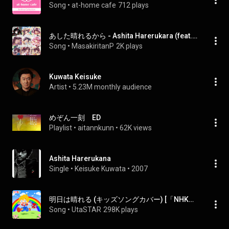
Song
 • 
at-home cafe
712 plays
あした晴れるから - Ashita Harerukara (feat. Tohoku Zunko)
Song
 • 
MasakiritanP
2K plays
Kuwata Keisuke
Artist
 • 
5.23M monthly audience
めぞん一刻 ED
Playlist
 • 
aitannkunn
 • 
62K views
Ashita Harerukana
Single
 • 
Keisuke Kuwata
 • 
2007
明日は晴れる (キッズソングカバー) [「NHK教育テレビ Eテレ おかあさんといっしょ」より] - Ashitawa Hareru (Kids Song Cover) [From "OKAASANTO ISSHO"]
Song
 • 
UtaSTAR
298K plays