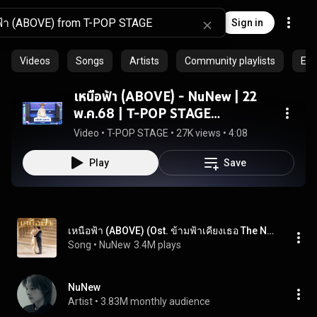
Sign in
Videos
Songs
Artists
Community playlists
Epi
เหนือฟ้า (ABOVE) - NuNew | 22
พ.ค.68 | T-POP STAGE
Presented by PEPSI
Video
 • 
T-POP STAGE
 • 
27K views
 • 
4:08
Play
Save
เหนือฟ้า (ABOVE) (Ost. ข้ามฟ้าเคียงเธอ The Next Prince Series)
Song
 • 
NuNew
3.4M plays
NuNew
Artist
 • 
3.83M monthly audience