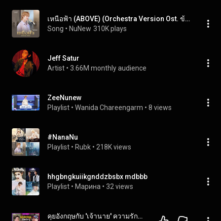
เหนือฟ้า (ABOVE) (Orchestra Version Ost. ข้ามฟ้าเคียงเธอ The Next Prince Series)
Song
 • 
NuNew
310K plays
Jeff Satur
Artist
 • 
3.66M monthly audience
ZeeNunew
Playlist
 • 
Wanida Chareengarm
 • 
8 views
#NanaNu
Playlist
 • 
Rubk
 • 
218K views
hhgbngkuiikgnddzbsbx mdbbb
Playlist
 • 
Марина
 • 
32 views
คุยอังกฤษกับ 'เจ้านาย' ความรักของศิลปินหนุ่ม Gen Z และอัลบั้มแรกในชีวิต | คำนี้ดี Feat. EP.210