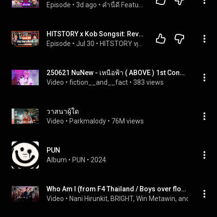
Episode
 • 
3d ago
 • 
คำนี้ดี Featuring!
HITSTORY x Kob Songsit: Revealing Every Hit Aspect of 'Kob Songsit', A Man of Many Sides [FULL EP...
Episode
 • 
Jul 30
 • 
HITSTORY ทุกความฮิตใดๆ บนโลกล้วนมีเรื่องราว
250621 NuNew - เหนือฟ้า ( ABOVE ) 1st Concert "Dream Catcher"  #NuNew1stConInKaohsiung #NuNew
Video
 • 
fiction__and__fact
 • 
383 views
วาสนาผู้ใด
Video
 • 
Parkmalody
 • 
76M views
PUN
Album
 • 
PUN
 • 
2024
Who Am I (from F4 Thailand / Boys over flowers Original Soundtrack)
Video
 • 
Nani Hirunkit, BRIGHT, Win Metawin, and Dew Ji