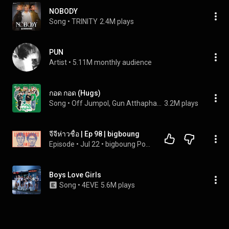
NOBODY
Song
 • 
TRINITY
2.4M plays
PUN
Artist
 • 
5.11M monthly audience
กอด กอด (Hugs)
Song
 • 
Off Jumpol, Gun Atthaphan, Tay Tawan, New Thitipoom, Pond Naravit, Phuwin, GEMINI, FOURTH, PERTH, and Chimon Wachirawit
3.2M plays
จีจีห่าวชื้อ | Ep 98 | bigboung
Episode
 • 
Jul 22
 • 
bigboung Podcast
Boys Love Girls
Song
 • 
4EVE
5.6M plays