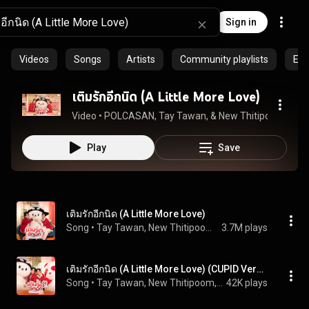
Sign in
Videos
Songs
Artists
Community playlists
Epi
เติมรักอีกนิด (A Little More Love)
Video
 • 
POLCASAN, Tay Tawan, & New Thitipoom
 • 
3.3
Play
Save
เติมรักอีกนิด (A Little More Love)
Song
 • 
Tay Tawan, New Thitipoom, & POLCASAN
3.7M plays
เติมรักอีกนิด (A Little More Love) (CUPID Version)
Song
 • 
Tay Tawan, New Thitipoom, & POLCASAN
42K plays