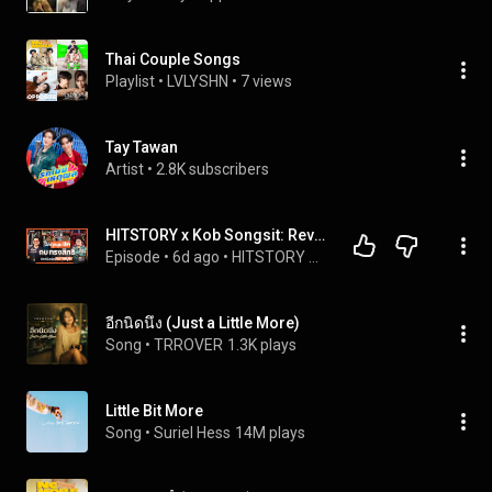
Thai Couple Songs
Playlist
 • 
LVLYSHN
 • 
7 views
Tay Tawan
Artist
 • 
2.8K subscribers
HITSTORY x Kob Songsit: Revealing Every Hit Aspect of 'Kob Songsit', A Man of Many Sides [FULL EP...
Episode
 • 
6d ago
 • 
HITSTORY ทุกความฮิตใดๆ บนโลกล้วนมีเรื่องราว
อีกนิดนึง (Just a Little More)
Song
 • 
TRROVER
1.3K plays
Little Bit More
Song
 • 
Suriel Hess
14M plays