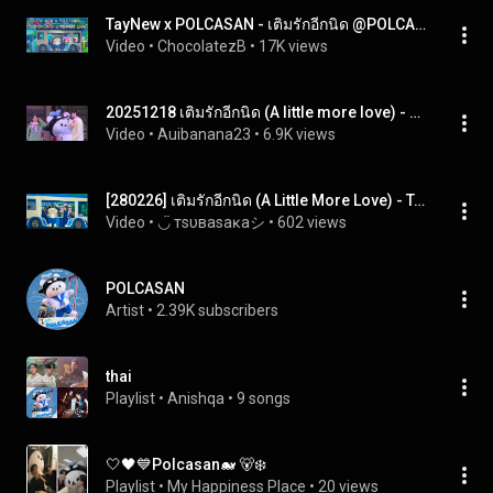
TayNew x POLCASAN - เติมรักอีกนิด @POLCA FAM MEETING D1 - 28 Feb 2026 [4K]
Video
 • 
ChocolatezB
 • 
17K views
20251218 เติมรักอีกนิด (A little more love) - Tay New Polcasan #ThePowerGiftivalxTayNew #polcasan
Video
 • 
Auibanana23
 • 
6.9K views
[280226] เติมรักอีกนิด (A Little More Love) - Tay•New•Polcasan #PolcaFamMeeting
Video
 • 
◡̈ тѕυвaѕaĸaシ
 • 
602 views
POLCASAN
Artist
 • 
2.39K subscribers
thai
Playlist
 • 
Anishqa
 • 
9 songs
🤍🖤💙Polcasan🐋 🐻‍❄️
Playlist
 • 
My Happiness Place
 • 
20 views