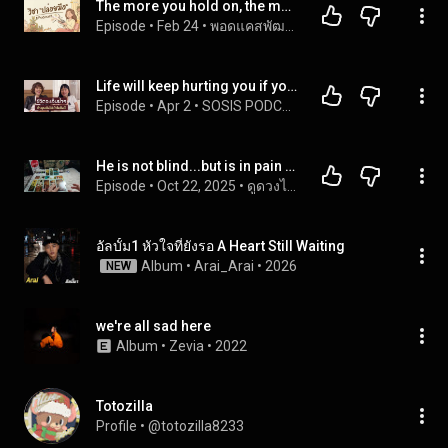
The more you hold on, the more it hurts... Learn the art of letting go of things that don't deser...
Episode
 • 
Feb 24
 • 
พอดแคสพัฒนาตัวเอง
Life will keep hurting you if you don't understand this. | SOSIS Podcast EP.3
Episode
 • 
Apr 2
 • 
SOSIS PODCAST
He is not blind...but is in pain as if he is cursed to live by what he has done.
Episode
 • 
Oct 22, 2025
 • 
ดูดวงไพ่ยิปซี#ความรัก  #ดูได้ตลอดเวลา  #timeless
อัลบั้ม1 หัวใจที่ยังรอ A Heart Still Waiting
Album
 • 
Arai_Arai
 • 
2026
NEW
we're all sad here
Album
 • 
Zevia
 • 
2022
Totozilla
Profile
 • 
@totozilla8233