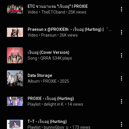
ETC ชวนมาแจม "เจ็บอยู่" l PROXIE
Video
 • 
TheETCband
 • 
25K views
Praesun x @PROXIEth  - เจ็บอยู่ (Hurting) | 「Live session」
Video
 • 
Praesun
 • 
26K views
เจ็บอยู่ (Cover Version)
Song
 • 
QRRA
534K plays
Data Storage
Album
 • 
PROXIE
 • 
2025
PROXIE - เจ็บอยู่ (Hurting)
Playlist
 • 
delight in K.
 • 
14 views
TᴖT - เจ็บอยู่ (Hurting)
Playlist
 • 
bunnyGboy ☺︎
 • 
173 views