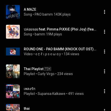
A MAZE
Song
 • 
PAO bamm
143K plays
ปล่อยจอย feat. Pimma PiXXiE (Ploi Joy) (feat. Pimma PiXXiE)
Song
 • 
bamm
19M plays
ROUND ONE - PAO BAMM (KNOCK OUT OST) [ SLOWED + REVERB ]
Video
 • 
є ¢ ℓ ι ρ ѕ є ω α у
 • 
134 views
Thai Playlist 🇹🇭
Playlist
 • 
Curly Virgo
 • 
234 views
เพลงรัก
Playlist
 • 
Supansa Kalkawe
 • 
491 views
thai