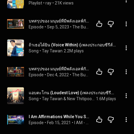
Playlist
 • 
ray
 • 
21K views
บทสรุปของ มนุษย์ที่มีพลังเอลฟ์กับนางฟ้า The Bureau of Magical Things Season 2
Episode
 • 
Sep 5, 2023
 • 
The Bureau of Magical Things
ถ้าเธอได้ยิน (Voice Within) (เพลงประกอบซีรีส์ Cherry Magic 30 ยังซิง)
Song
 • 
Tay Tawan
2.2M plays
บทสรุปของ มนุษย์ที่มีพลังเอลฟ์กับนางฟ้าThe Bureau of Magical Things Season 1
Episode
 • 
Dec 4, 2022
 • 
The Bureau of Magical Things
แอบตะโกน (Loudest Love) (เพลงประกอบซีรีส์ Cherry Magic 30 ยังซิง)
Song
 • 
Tay Tawan & New Thitipoom
1.6M plays
I Am Affirmations While You Sleep. A Blissful Life, Health, Wealth & Happiness REPROGRAMMING.
Episode
 • 
Feb 15, 2021
 • 
I AM - Law Of Attraction Affirmations | Powerful Subconscious Reprogramming