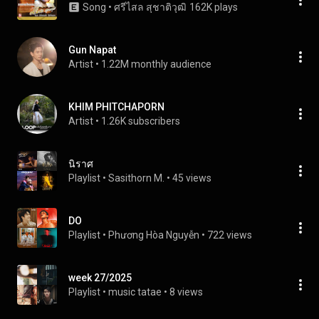
Song
 • 
ศรีไสล สุชาติวุฒิ
162K plays
Gun Napat
Artist
 • 
1.22M monthly audience
KHIM PHITCHAPORN
Artist
 • 
1.26K subscribers
นิราศ
Playlist
 • 
Sasithorn M.
 • 
45 views
DO
Playlist
 • 
Phương Hòa Nguyễn
 • 
722 views
week 27/2025
Playlist
 • 
music tatae
 • 
8 views