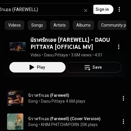
Sign in
Videos
Songs
Artists
Albums
Community playl
นิราศรักเอย (FAREWELL) - DAOU
PITTAYA [OFFICIAL MV]
Video
 • 
Daou Pittaya
 • 
3.6M views
 • 
4:01
Play
Save
นิราศรักเอย (Farewell)
Song
 • 
Daou Pittaya
4.6M plays
นิราศรักเอย (Farewell) (Cover Version)
Song
 • 
KHIM PHITCHAPORN
20K plays