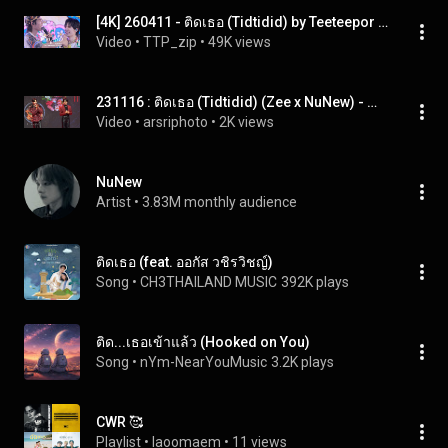
[4K] 260411 - ติดเธอ (Tidtidid) by Teeteepor (cover)
Video
 • 
TTP_zip
 • 
49K views
231116 : ติดเธอ (Tidtidid) (Zee x NuNew) - Makro HoReCa x Zee NuNew
Video
 • 
arsriphoto
 • 
2K views
NuNew
Artist
 • 
3.83M monthly audience
ติดเธอ (feat. ออกัส วชิรวิชญ์)
Song
 • 
CH3THAILAND MUSIC
392K plays
ติด...เธอเข้าแล้ว (Hooked on You)
Song
 • 
nYm-NearYouMusic
3.2K plays
CWR 🥰
Playlist
 • 
Iaoomaem
 • 
11 views