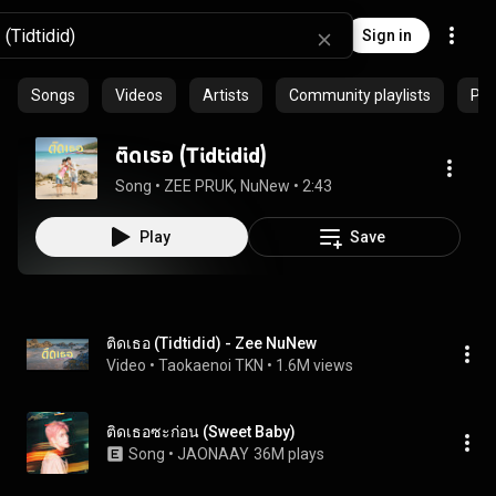
Sign in
Songs
Videos
Artists
Community playlists
Pro
ติดเธอ (Tidtidid)
Song
 • 
ZEE PRUK, NuNew
 • 
2:43
Play
Save
ติดเธอ (Tidtidid) - Zee NuNew
Video
 • 
Taokaenoi TKN
 • 
1.6M views
ติดเธอซะก่อน (Sweet Baby)
Song
 • 
JAONAAY
36M plays