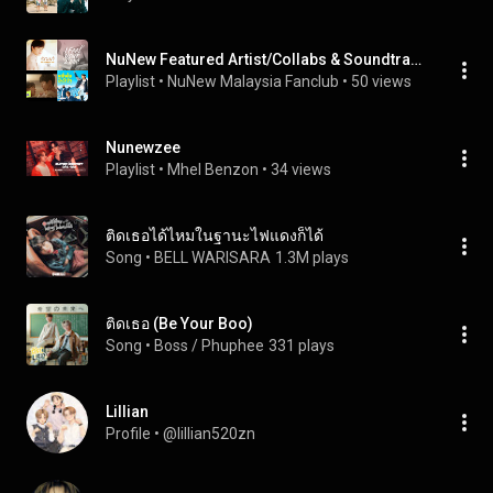
NuNew Featured Artist/Collabs & Soundtracks
Playlist
 • 
NuNew Malaysia Fanclub
 • 
50 views
Nunewzee
Playlist
 • 
Mhel Benzon
 • 
34 views
ติดเธอได้ไหมในฐานะไฟแดงก็ได้
Song
 • 
BELL WARISARA
1.3M plays
ติดเธอ (Be Your Boo)
Song
 • 
Boss / Phuphee
331 plays
Lillian
Profile
 • 
@lillian520zn