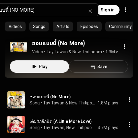
Sign in
Videos
Songs
Artists
Episodes
Community pla
ชอบแบบนี้ (No More)
Video
 • 
Tay Tawan & New Thitipoom
 • 
1.3M views
 • 
3:2
Play
Save
ชอบแบบนี้ (No More)
Song
 • 
Tay Tawan & New Thitipoom
1.8M plays
เติมรักอีกนิด (A Little More Love)
Song
 • 
Tay Tawan, New Thitipoom, & POLCASAN
3.7M plays