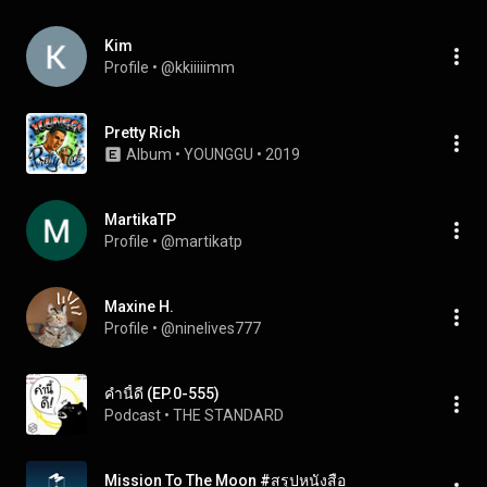
Kim
Profile
 • 
@kkiiiiimm
Pretty Rich
Album
 • 
YOUNGGU
 • 
2019
MartikaTP
Profile
 • 
@martikatp
Maxine H.
Profile
 • 
@ninelives777
คำนี้ดี (EP.0-555)
Podcast
 • 
THE STANDARD
Mission To The Moon #สรุปหนังสือ