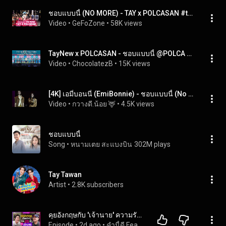
ชอบแบบนี้ (NO MORE) - TAY x POLCASAN #taytawan #polcasan
Video
 • 
GeFoZone
 • 
58K views
TayNew x POLCASAN - ชอบแบบนี้ @POLCA FAM MEETING D1 - 28 Feb 2026 [4K]
Video
 • 
ChocolatezB
 • 
15K views
[4K] เอมี่บอนนี่ (EmiBonnie) - ชอบแบบนี้ (No More) @ EmiBonnie 2nd Fanmeet in Taipei
Video
 • 
กวางดี.น้อย 🦌
 • 
4.5K views
ชอบแบบนี้
Song
 • 
หนามเตย สะแบงบิน
302M plays
Tay Tawan
Artist
 • 
2.8K subscribers
คุยอังกฤษกับ 'เจ้านาย' ความรักของศิลปินหนุ่ม Gen Z และอัลบั้มแรกในชีวิต | คำนี้ดี Feat. EP.210
Episode
 • 
2d ago
 • 
คำนี้ดี Featuring!