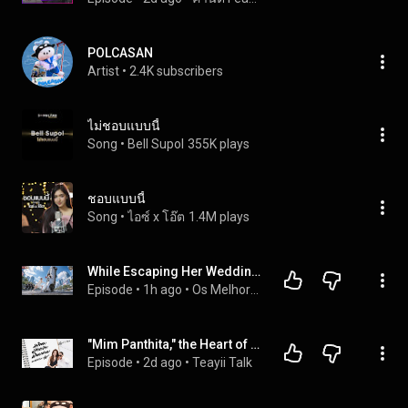
POLCASAN
Artist
 • 
2.4K subscribers
ไม่ชอบแบบนี้
Song
 • 
Bell Supol
355K plays
ชอบแบบนี้
Song
 • 
ไอซ์ x โอ๊ต
1.4M plays
While Escaping Her Wedding, She Wrecks the CEO's Car and Ends Up Marrying Him as Compensation
Episode
 • 
1h ago
 • 
Os Melhores Filmes De CEO De Todos Os Tempos
"Mim Panthita," the Heart of Someone Who Knows How to Protect Their Own Heart I Teayii’s Talk [CC...
Episode
 • 
2d ago
 • 
Teayii Talk