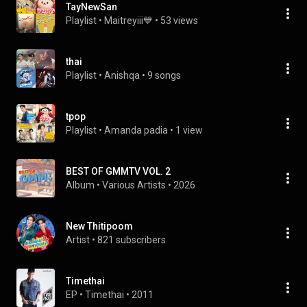
TayNewSan
Playlist
 • 
Maitreyiii💙
 • 
53 views
thai
Playlist
 • 
Anishqa
 • 
9 songs
tpop
Playlist
 • 
Amanda padia
 • 
1 view
BEST OF GMMTV VOL. 2
Album
 • 
Various Artists
 • 
2026
New Thitipoom
Artist
 • 
821 subscribers
Timethai
EP
 • 
Timethai
 • 
2011