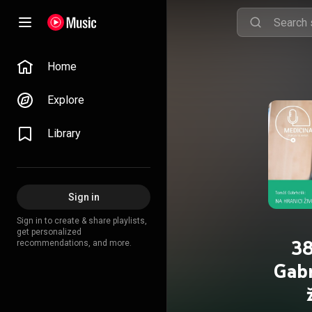
Home
Explore
Library
Sign in
Sign in to create & share playlists,
get personalized
38 Docent 
recommendations, and more.
Gabr