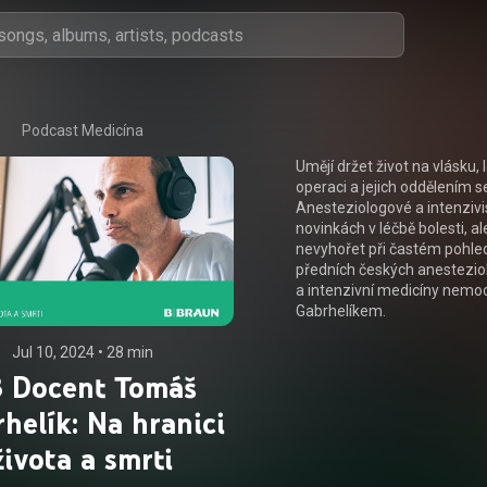
Podcast Medicína
Umějí držet život na vlásku, l
operaci a jejich oddělením se
Anesteziologové a intenzivis
novinkách v léčbě bolesti, al
nevyhořet při častém pohled
předních českých anesteziol
a intenzivní medicíny nem
Gabrhelíkem.
Jul 10, 2024
 • 
28 min
Tomáš
helík: Na hranici
života a smrti