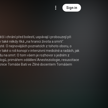
Sign in
éčí i chrání před bolestí, uspávají i probouzejí při 
 také někdy říká „na hranici života a smrti". 
té. O nejnovějších poznatcích z tohoto oboru, o 
e také o roli konopí v intenzivní medicíně a radách, jak 
u na smrt. O tom všem je rozhovor s jedním z 
ogů, primářem oddělení Anesteziologie, resuscitace 
ocnice Tomáše Bati ve Zlíně docentem Tomášem 