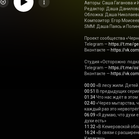
Авторы: Саша Гаганова и 
Редактор: Даша Данилова
Обложка: Даша Николаева
Композитор: Егор Моисеев
SMM: Даша Паясь и Полин
Проект сообщества «Черн
Telegram — 
https://t.me/g
Вконтакте — 
https://vk.c
Студия «Осторожно: подкас
Telegram — 
https://t.me/o
Вконтакте — 
https://vk.co
00:00
00:51
01:34
02:40
 «Через мытарства, 
06:09
 «Я думаю, что духи 
11:32
16:24
 «В связи с расширен