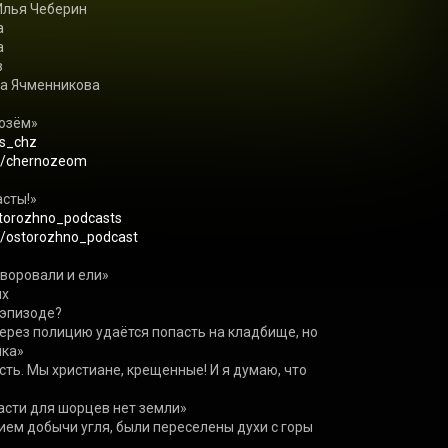
Илья Чеберин







а Ячменникова

озём»

es_chz
om/chernozeom
ты!» 

storozhno_podcasts
m/ostorozhno_podcast
через полицию удаётся попасть на кладбище, но 
есть. Мы христиане, крещенные! И я думаю, что 
ием добычи угля, были переселены духи с горы 