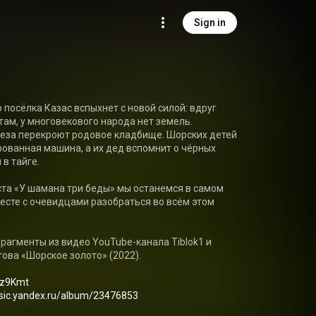
Sign in
посёлка Казас вспыхнет с новой силой: вдруг 
там, у многовекового народа нет земель. 
еза перекроют родовое кладбище. Шорских детей 
ованная машина, а их дед вспомнит о чёрных 
в тайге.

та «У шамана три беды» мы останемся в самом 
есте с очевидцами разобраться во всём этом 
рагменты из видео YouTube-канала Tiblok1 и 
ва «Шорское золото» (2022). 

u/z9Kmt
usic.yandex.ru/album/23476853