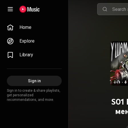
Home
Explore
Library
Sign in
Sign in to create & share playlists,
get personalized
S01 
recommendations, and more.
ме