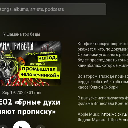
У шамана три беды
Конфликт вокруг шорского 
окажется, что, по докумен
Охранники угольного разр
будет преследовать тонир
каннибалах, которые жили 
Во втором эпизоде подкас
сердце событий, чтобы вм
хаосе Южной Сибири.

Sep 19, 2022
 • 
31 min
В выпуске используются ф
E02 «Горные духи
фильма Вячеслава Кречето
няют прописку»
Apple Music: 
https://clck.r
Яндекс Музыка: 
https://m