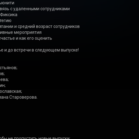
ье и до встречи в следующем выпуске!

ьянов;  

в;

ва;

н;

славская; 

на Староверова. 

обы не пропустить новые выпуски: 