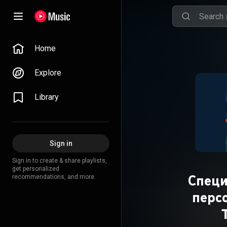
Home
Explore
Library
Sign in
Sign in to create & share playlists,
get personalized
Специ
recommendations, and more.
перс