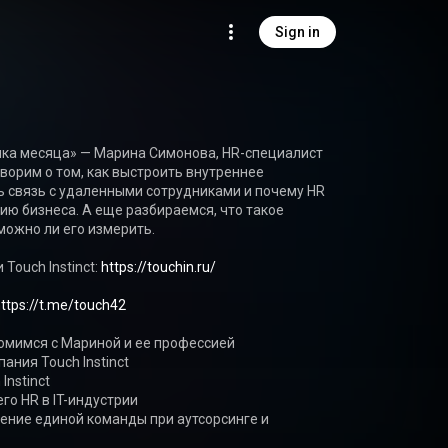
Sign in
ика месяца» — Марина Симонова, HR-специалист 
Говорим о том, как выстроить внутреннее 
 связь с удаленными сотрудниками и почему HR 
ию бизнеса. А еще разбираемся, что такое 
можно ли его измерить.

Touch Instinct: 
https://touchin.ru/
https://t.me/touch42
ение единой команды при аутсорсинге и 