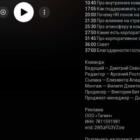
10:40
17:05
20:00
21:20
25:30
27:50
31:45
36:00
37:00
 Благодарности гост
Команда:

Ведущий — Дмитрий Севост
Редактор — Арсений Росто
Съемка — Елизавета Агише
Монтаж — Филипп Девятки
Продюсер — Виктория Вито
Проджект-менеджер — Диа
Реклама

ООО «Тачин»

ИНН: 7811591981

erid: 2W5zFG3VZow

Подпишись на подкаст, чт