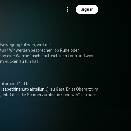
Sign in
 Bewegung tut weh, weil der

tun? Wir werden besprechen, ob Ruhe oder 
ann eine Wärmeflasche hilfreich sein kann und was 
m Rücken zu tun hat.

nformiert“ ist Dr.

lisabethinen.at/abteilun...
)  zu Gast. Er ist Oberarzt im 
z, leitet dort die Schmerzambulanz und weiß ein paar 