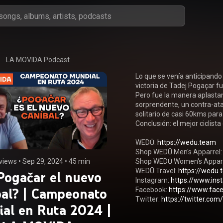
LA MOVIDA Podcast
Lo que se venía anticipando
victoria de Tadej Pogaçar f
Pero fue la manera aplastant
sorprendente, un contra-ata
solitario de casi 60kms para 
Conclusión: el mejor ciclis
WEDŪ: 
https://wedu.team
Shop WEDŪ Men's Apparrel:
views
 • 
Sep 29, 2024
 • 
45 min
Shop WEDŪ Women's Apparr
WEDŪ Travel: 
https://wedu
Pogačar el nuevo
Instagram: 
https://www.in
bal? | Campeonato
Facebook: 
https://www.fac
Twitter: 
https://twitter.co
al en Ruta 2024 |