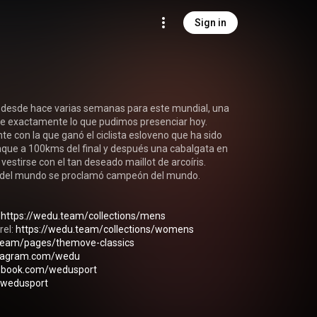
Sign in
 desde hace varias semanas para este mundial, una 
ue exactamente lo que pudimos presenciar hoy. 

e con la que ganó el ciclista esloveno que ha sido 
que a 100kms del final y después una cabalgata en 
vestirse con el tan deseado maillot de arcoíris.

ta del mundo se proclamó campeón del mundo.

 
https://wedu.team/collections/mens
el: 
https://wedu.team/collections/womens
.team/pages/themove-classics
stagram.com/wedu
ebook.com/wedusport
m/wedusport