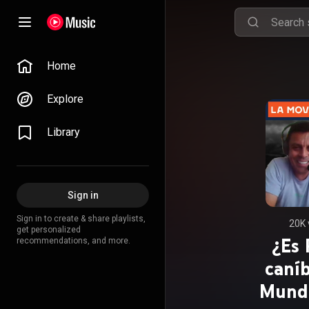
Home
Explore
Library
Sign in
Sign in to create & share playlists,
20K 
get personalized
¿Es 
recommendations, and more.
caní
Mundi