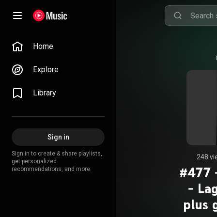
Home
Explore
Library
Sign in
Sign in to create & share playlists,
248 vi
get personalized
#477 
recommendations, and more.
- La
plus 