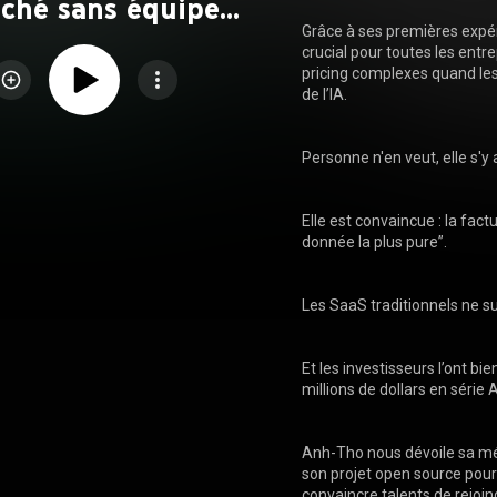
ché sans équipe
Grâce à ses premières expér
commerciale
crucial pour toutes les ent
pricing complexes quand les 
de l’IA.

Personne n'en veut, elle s'y 
Elle est convaincue : la factu
donnée la plus pure”.

Les SaaS traditionnels ne su
Et les investisseurs l’ont bi
millions de dollars en série
Anh-Tho nous dévoile sa méth
son projet open source pou
convaincre talents de rejoindr