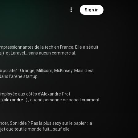
Sign in
pressionnantes de la tech en France. Elle a séduit 
ai
)  et Laravel… sans aucun commercial.

porate” : Orange, Millicom, McKinsey. Mais c’est 
ans l’arène startup.

 employée aux côtés d’Alexandre Prot 
t/alexandre...
) , quand personne ne pariait vraiment 
cer. Son idée ? Pas la plus sexy sur le papier : la 
et que tout le monde fuit… sauf elle.
