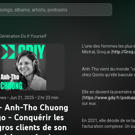
Génération Do It Yourself
L’une des femmes les plus im
Mistral, Groq.ai (
http://Groq.
Anh-Tho vient du monde “cor
chez Qonto qu’elle bascule d
Elle en devient la première
ews
 • 
Jun 21, 2025
 • 
2 hr 23 min
(
https://www.gdiy.fr/podcas
sur eux.

- Anh-Tho Chuong
go - Conquérir les
En 2021, elle décide de se lan
gros clients de son
facturation complexe. Un suj